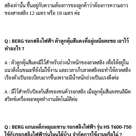
สลิงเท่านั้
น ขึ้นอยู่กับความต้องการของลูกค้าว่าต้องการความยาว
ของสายสลิง 12 เมตร หรือ 18 เมตร ค่ะ
Q : BERG รอกสลิงไฟฟ้า ตัวลูกตุ้มสีแดงที่อยู่เหนือตะขอ เอาไว้
ทำอะไร ?
A : ตัวลูกตุ้มสีแดงมีไว้สำหรับถ่
วงน้ำหนักของลวดสลิง เพื่อให้อยู่ใน
แนวดิ่งในขณะที่
ยังไม่ใช้งาน และเวลาเก็บลวดสลิงจะทำให้
ลวดสลิง
เรียงตัวเป็นระเบียบมากขึ้
นเพราะมีน้ำหนักถ่วงเป็นแรงดึงค่ะ
A : มีไว้สำหรับป้องกันสิ่งของชนตัวรอกสลิง เมื่อลูกตุ้มสีแดงชนลิมิต
สวิ
ทซ์เครื่องจะหยุดทำงานอัตโนมัติค่ะ
Q : BERG แกนเหล็กหมุนแขวน รอกสลิงไฟฟ้า รุ่น HS T600-750
ใช้กับรอกสลิงไฟฟ้ารุ่นไหนได้บ้าง จำกัดการใช้งานหรือไม่ ?