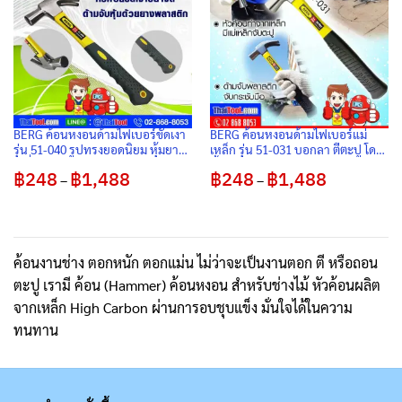
BERG ค้อนหงอนด้ามไฟเบอร์ขัดเงา
BERG ค้อนหงอนด้ามไฟเบอร์แม่
รุ่น 51-040 รูปทรงยอดนิยม หุ้มยาง
เหล็ก รุ่น 51-031 บอกลา ตีตะปู โดน
ไม่ลื่น จับแน่นถนัดมือ
นิ้วตัวเองได้เลย
฿
248
฿
1,488
Price
฿
248
฿
1,488
Price
–
–
range:
range:
฿248
฿248
through
through
฿1,488
฿1,488
ค้อนงานช่าง ตอกหนัก ตอกแม่น ไม่ว่าจะเป็นงานตอก ตี หรือถอน
ตะปู เรามี ค้อน (Hammer) ค้อนหงอน สำหรับช่างไม้ หัวค้อนผลิต
จากเหล็ก High Carbon ผ่านการอบชุบแข็ง มั่นใจได้ในความ
ทนทาน