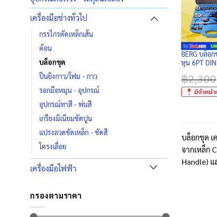
เครื่องมือช่างทั่วไป
กรรไกรตัดเหล็กเส้น
ค้อน
BERG บล็อกช
บล็อกชุด
หุน 6PT DIN
กังวานใส ด้
ปืนยิงกาว/โฟม - กาว
฿
2,300
มีลูกบล๊อคย
รถยนต์
รอกมือหมุน - อุปกรณ์
มีจำหน่าย
อุปกรณ์ทาสี - พ่นสี
เกรียงมิเนียมขัดปูน
แปรงลวดขัดเหล็ก - ขัดสี
บล็อกชุด เค
โครงเลื่อย
จากเหล็ก 
Handle) แ
เครื่องมือไฟฟ้า
กรองตามราคา