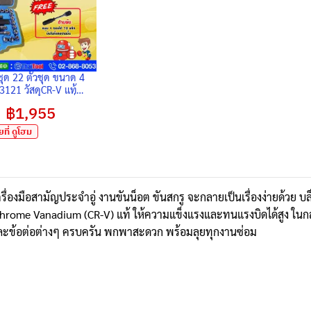
ุด 22 ตัวชุด ขนาด 4
3121 วัสดุCR-V แท้
ามฟรีละเอียดขันในที่แคบ
Original
฿
1,955
Current
าวขันหัวเทียนมอไซต์ –
price
price
was:
is:
ที่ ดูโฮม
฿2,300.
฿1,955.
รื่องมือสามัญประจำอู่ งานขันน็อต ขันสกรู จะกลายเป็นเรื่องง่ายด้วย บ
Chrome Vanadium (CR-V) แท้ ให้ความแข็งแรงและทนแรงบิดได้สูง ใน
ละข้อต่อต่างๆ ครบครัน พกพาสะดวก พร้อมลุยทุกงานซ่อม