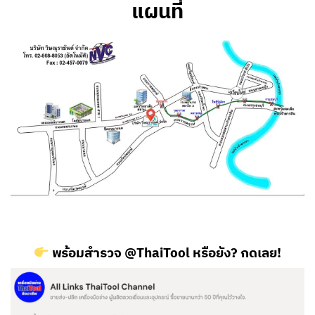
แผนที่
พร้อมสำรวจ @ThaiTool หรือยัง? กดเลย!