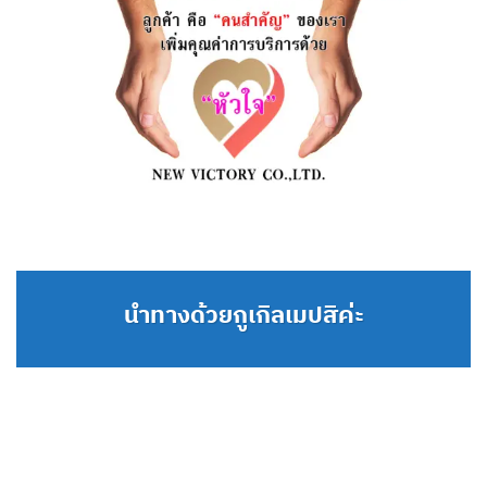
นำทางด้วยกูเกิลเมปสิค่ะ