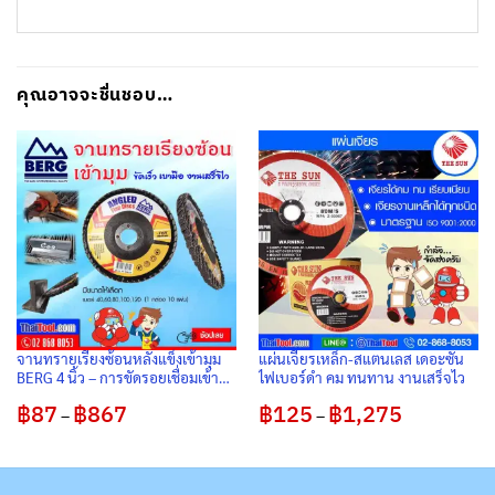
คุณอาจจะชื่นชอบ…
จานทรายเรียงซ้อนหลังแข็งเข้ามุม
แผ่นเจียรเหล็ก-สแตนเลส เดอะซัน
BERG 4 นิ้ว – การขัดรอยเชื่อมเข้ามุม
ไฟเบอร์ดำ คม ทนทาน งานเสร็จไว
(Fillet Welds) และซอก 90 องศา
฿
87
฿
867
Price
฿
125
฿
1,275
Price
(เช่น รอยเชื่อมตัว T) เจียรสแตนเลส-
–
–
range:
range:
เหล็ก-ไม้ งานเสร็จไว
฿87
฿125
through
through
฿867
฿1,275