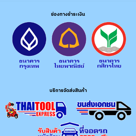
ช่องทางชำระเงิน
บริการจัดส่งสินค้า