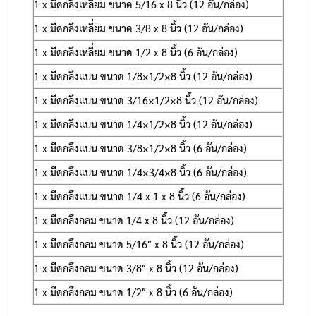
1 x มีดกลึงเหลี่ยม ขนาด 5/16 x 8 นิ้ว (12 อัน/กล่อง)
1 x มีดกลึงเหลี่ยม ขนาด 3/8 x 8 นิ้ว (12 อัน/กล่อง)
1 x มีดกลึงเหลี่ยม ขนาด 1/2 x 8 นิ้ว (6 อัน/กล่อง)
1 x มีดกลึงแบน ขนาด 1/8×1/2×8 นิ้ว (12 อัน/กล่อง)
1 x มีดกลึงแบน ขนาด 3/16×1/2×8 นิ้ว (12 อัน/กล่อง)
1 x มีดกลึงแบน ขนาด 1/4×1/2×8 นิ้ว (12 อัน/กล่อง)
1 x มีดกลึงแบน ขนาด 3/8×1/2×8 นิ้ว (6 อัน/กล่อง)
1 x มีดกลึงแบน ขนาด 1/4×3/4×8 นิ้ว (6 อัน/กล่อง)
1 x มีดกลึงแบน ขนาด 1/4 x 1 x 8 นิ้ว (6 อัน/กล่อง)
1 x มีดกลึงกลม ขนาด 1/4 x 8 นิ้ว (12 อัน/กล่อง)
1 x มีดกลึงกลม ขนาด 5/16″ x 8 นิ้ว (12 อัน/กล่อง)
1 x มีดกลึงกลม ขนาด 3/8″ x 8 นิ้ว (12 อัน/กล่อง)
1 x มีดกลึงกลม ขนาด 1/2″ x 8 นิ้ว (6 อัน/กล่อง)