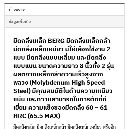
คำอธิบาย
ข้อมูลเพิ่มเติม
มีดกลึงเหล็ก BERG มีดกลึงเหล็กกล้า
มีดกลึงเหล็กเหนียว มีให้เลือกใช้งาน 2
แบบ มีดกลึงแบบเหลี่ยม และมีดกลึง
แบบแบน ขนาดความยาว 8 นิ้วทั้ง 2 รุ่น
ผลิตจากเหล็กกล้าความเร็วสูงจาก
พลวง (Molybdenum High Speed
Steel) มีคุณสมบัติในด้านความเหนียว
แน่น และความสามารถในการตัดที่ดี
เยี่ยม ความแข็งของมีดกลึง 60 – 61
HRC (65.5 MAX)
มีดกลึงเหล็ก มีดกลึงเหล็กกล้า มีดกลึงเหล็กเหนียว หรืออีก