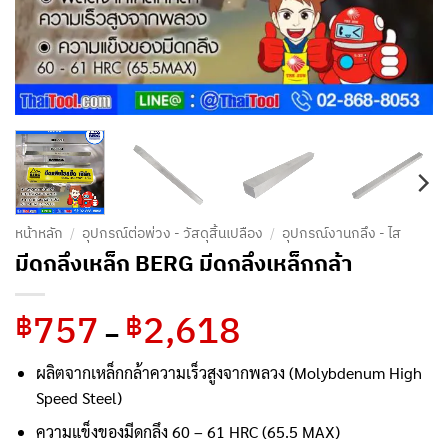
หน้าหลัก
/
อุปกรณ์ต่อพ่วง - วัสดุสิ้นเปลือง
/
อุปกรณ์งานกลึง - ไส
มีดกลึงเหล็ก BERG มีดกลึงเหล็กกล้า
757
2,618
Price
฿
฿
–
range:
฿757
ผลิตจากเหล็กกล้าความเร็วสูงจากพลวง (Molybdenum High
through
Speed Steel)
฿2,618
ความแข็งของมีดกลึง 60 – 61 HRC (65.5 MAX)