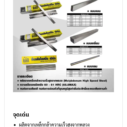
จุ
ดเด่น
ผลิตจากเหล็กกล้าความเร็วสูงจากพลวง