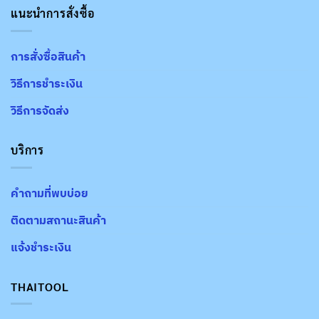
แนะนำการสั่งซื้อ
การสั่งซื้อสินค้า
วิธีการชำระเงิน
วิธีการจัดส่ง
บริการ
คำถามที่พบบ่อย
ติดตามสถานะสินค้า
แจ้งชำระเงิน
THAITOOL