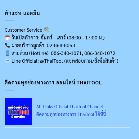
ทักแชท แอดมิน
Customer Service
วันเปิดทำการ: จันทร์ - เสาร์ (08:00 - 17:00 น.)
ฝ่ายบริการลูกค้า: 02-868-8053
สายด่วน (Hotline): 086-340-1071, 086-340-1072
Line Official: @ThaiTool (แชทสอบถาม/สั่งซื้อสินค้า)
ติดตามทุกช่องทางการ ออนไลน์ THAITOOL
All Links Official ThaiTool Channel
ติดตามทุกช่องทางการ ThaiTool ได้ที่นี่