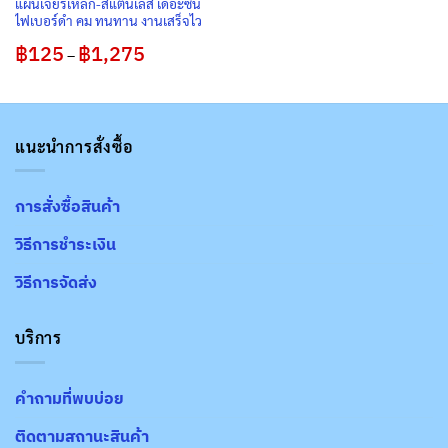
แผ่นเจียรเหล็ก-สแตนเลส เดอะซัน
ไฟเบอร์ดำ คม ทนทาน งานเสร็จไว
฿
125
฿
1,275
Price
–
range:
฿125
through
฿1,275
แนะนำการสั่งซื้อ
การสั่งซื้อสินค้า
วิธีการชำระเงิน
วิธีการจัดส่ง
บริการ
คำถามที่พบบ่อย
ติดตามสถานะสินค้า