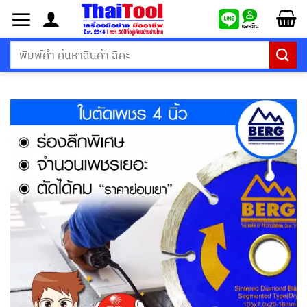
ข้าม
ไป
ยัง
ค้นหา:
เนื้อหา