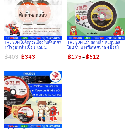
สินค้าหมดแล้ว
THE SUN ใบตัดกระเบื้อง ใบตัดเพชร
THE SUN แผ่นตัดเหล็ก-สแตนเลส
4 นิ้ว รุ่นนาโน (ซื้อ 1 แถม 1)
ใย 2 ชั้น บางพิเศษ ขนาด 4 นิ้ว (มี
แหวน)
฿
403
Original
฿
343
Current
฿
175
฿
612
Price
–
price
price
range:
was:
is:
฿175
฿403.
฿343.
through
฿612