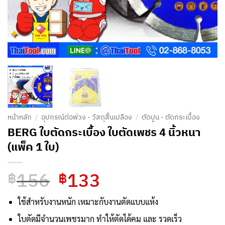
หน้าหลัก
/
อุปกรณ์ต่อพ่วง - วัสดุสิ้นเปลือง
/
ตัดปูน - ตัดกระเบื้อง
BERG ใบตัดกระเบื้อง ใบตัดเพชร 4 นิ้วหนา
(แพ็ค 1 ใบ)
156
133
Original
Current
฿
฿
price
price
was:
is:
ใช้สำหรับงานหนัก
เหมาะกับงานตัดแบบแห้ง
฿156.
฿133.
ใบตัดมีจำนวนเพชรมาก ทำให้ตัดได้คม และ รวดเร็ว