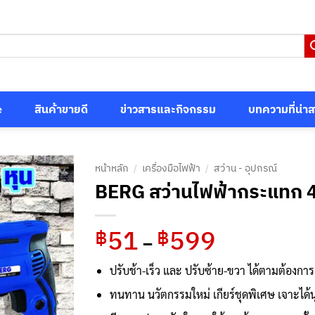
e
สินค้าขายดี
ข่าวสารและกิจกรรม
บทความที่น่า
หน้าหลัก
/
เครื่องมือไฟฟ้า
/
สว่าน - อุปกรณ์
BERG สว่านไฟฟ้ากระแทก 4
51
599
Price
฿
฿
–
range:
฿51
ปรับช้า-เร็ว และ ปรับซ้าย-ขวา ได้ตามต้องการ
through
ทนทาน นวัตกรรมใหม่ เกียร์ชุดพิเศษ เจาะได้นุ
฿599