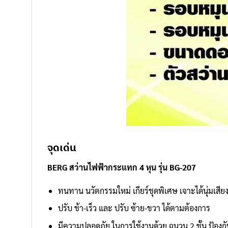
จุดเด่น
BERG สว่านไฟฟ้ากระแทก 4 หุน รุ่น BG-207
ทนทาน นวัตกรรมใหม่ เกียร์ชุดพิเศษ เจาะได้นุ่มเสีย
ปรับ ช้า-เร็ว และ ปรับ ซ้าย-ขวา ได้ตามต้องการ
มีความปลอดภัย ในการใช้งานด้วย ฉนวน 2 ชั้น ป้องก