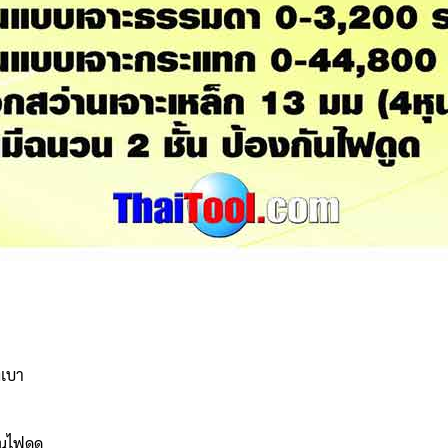
งเบา
ันไฟดูด