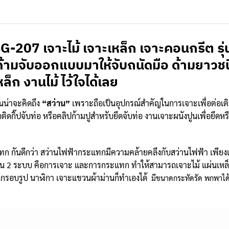
 BG-207
เจาะไม้ เจาะเหล็ก เจาะคอนกรีต ร
 ด้ามจับออกแบบมาให้จับถนัดมือ ด้ามยาวชน
ล็ก งานไม้ ไว้ใจได้เลย
่านน่าจะคิดถึง
“สว่าน”
เพราะถือเป็นอุปกรณ์สำคัญในการเจาะเพื่อต่อเต
อติดกิ๊ปจับท่อ หรือคลิปก้ามปูสำหรับยึดจับท่อ งานเจาะผนังปูนเพื่อยึดห
 กันดีกว่า สว่านไฟฟ้ากระแทกมีความคล้ายคลึงกับสว่านไฟฟ้า เพียงแต่เ
น 2 ระบบ คือการเจาะ และการกระแทก ทำให้สามารถเจาะไม้ แผ่นเหล็ก 
กรอบรูป นาฬิกา เจาะแขวนผ้าม่านก็ทำเองได้
มีขนาดกระทัดรัด พกพาได้ 