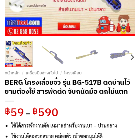
หน้าหลัก
/
เครื่องมือช่างทั่วไป
/
โครงเลื่อย
BERG โครงเลื่อยจิ๋ว รุ่น BG-517B ติดบ้านไว้
ยามต้องใช้ สารพัดตัด จับถนัดมือ ตกไม่แตก
59
590
Price
฿
฿
–
range:
฿59
ใช้ได้สารพัดงานตัด เหมาะสำหรับงานเบา – ปานกลาง
through
ใช้งานได้สะดวกสบาย คล่องตัว เข้าซอกมุมได้ดี
฿590