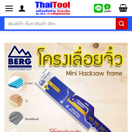
ข้าม
ไป
ยัง
ค้นหา:
เนื้อหา