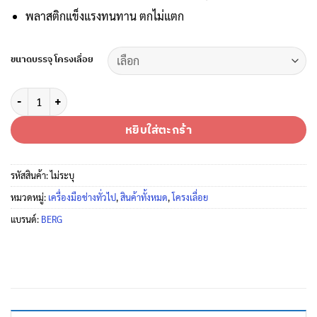
พลาสติกแข็งแรงทนทาน ตกไม่แตก
ขนาดบรรจุ โครงเลื่อย
จำนวน BERG โครงเลื่อยจิ๋ว รุ่น BG-517B ติดบ้านไว้ยามต้องใช้ สารพัดตัด จ
หยิบใส่ตะกร้า
รหัสสินค้า:
ไม่ระบุ
หมวดหมู่:
เครื่องมือช่างทั่วไป
,
สินค้าทั้งหมด
,
โครงเลื่อย
แบรนด์:
BERG