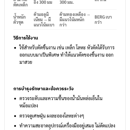
ถึง 300 มม
300 มม.
ตัดเหล็ก
ด้ามอลูมิ
ด้ามทองเหลือง →
น้ำหนัก
BERG เบา
เนียม → มี
มีแนวโน้มหนัก
ตัวชุด
กว่า
แนวโน้มเบา
กว่า
วิธีการใช้งาน
ใช้สำหรับตัดชิ้นงาน เช่น เหล็ก โลหะ หัวตัดได้รับการ
ออกแบบมาเป็นพิเศษ ทำให้แนวตัดของชิ้นงาน ออก
มาสวย
การบำรุงรักษาและข้อควรระวัง
ตรวจระดับและความชื้นของน้ำมันหล่อเย็นใน
หม้อแปลง
ตรวจดูเศษฝุ่น ผงละอองโลหะต่างๆ
ทำความสะอาดอุปกรณ์เครื่องมืออยู่เสมอ ไม่ดัดแปลง