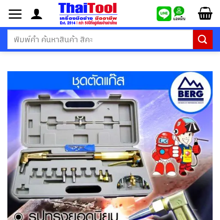
ข้าม
ไป
ยัง
ค้นหา:
เนื้อหา