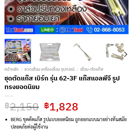
หน้าหลัก
/
ลวดเชื่อม เครื่องเชื่อม อุปกรณ์
/
เชื่อม-ตัดแก๊ส
ชุดตัดแก๊ส เบิร์ก รุ่น 62-3F แก๊สแอลพีจี รูป
ทรงยอดนิยม
2,150
1,828
Original
Current
฿
฿
price
price
was:
is:
BERG ชุดตัดแก๊ส รูปแบบยอดนิยม ถูกออกแบบมาอย่างทันสมัย
฿2,150.
฿1,828.
ปลอดภัยต่อผู้ใช้งาน