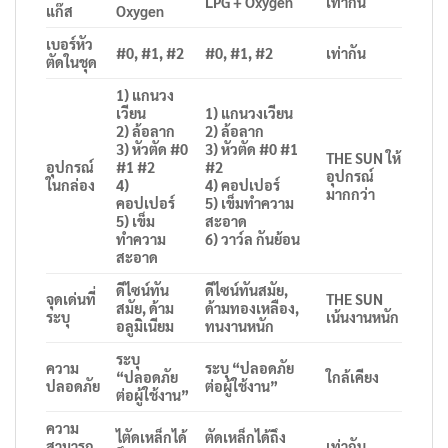
LPG + Oxygen
เท่ากัน
แก๊ส
Oxygen
เบอร์หัว
#0, #1, #2
#0, #1, #2
เท่ากัน
ตัดในชุด
1) แกนวง
เวียน
1) แกนวงเวียน
2) ล้อลาก
2) ล้อลาก
3) หัวตัด #0
3) หัวตัด #0 #1
THE SUN ให้
อุปกรณ์
#1 #2
#2
อุปกรณ์
ในกล่อง
4)
4) คอปเปอร์
มากกว่า
คอปเปอร์
5) เข็มทำความ
5) เข็ม
สะอาด
ทำความ
6) วาว์ล กันย้อน
สะอาด
ดีไซน์ทัน
ดีไซน์ทันสมัย,
จุดเด่นที่
THE SUN
สมัย, ด้าม
ด้ามทองเหลือง,
ระบุ
เน้นงานหนัก
อลูมิเนียม
ทนงานหนัก
ระบุ
ความ
ระบุ “ปลอดภัย
“ปลอดภัย
ใกล้เคียง
ปลอดภัย
ต่อผู้ใช้งาน”
ต่อผู้ใช้งาน”
ความ
ไตัดเหล็กได้
ตัดเหล็กได้ถึง
สามารถ
เท่ากัน