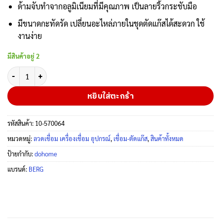
ด้ามจับทำจากอลูมิเนียมที่มีคุณภาพ เป็นลายริ้วกระชับมือ
มีขนาดกะทัดรัด เปลี่ยนอะไหล่ภายในชุดตัดแก๊สได้สะดวก ใช้
งานง่าย
มีสินค้าอยู่ 2
จำนวน ชุดตัดแก๊ส เบิร์ก รุ่น 62-3F แก๊สแอลพีจี รูปทรงยอดนิยม ชิ้น
หยิบใส่ตะกร้า
รหัสสินค้า:
10-570064
หมวดหมู่:
ลวดเชื่อม เครื่องเชื่อม อุปกรณ์
,
เชื่อม-ตัดแก๊ส
,
สินค้าทั้งหมด
ป้ายกำกับ:
dohome
แบรนด์:
BERG