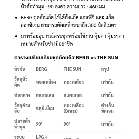
หัวตัดทำมุม : 90 องศา ความยาว : 460 มม.
BERG ชุดตัดแก๊ส ใช้ได้ทั้งแก๊ส แอลพีจี และ แก๊ส
ออกซิเจน สามารถตัดเหล็กหนาถึง 300 มิลลิเมตร
มาพร้อมอุปกรณ์ครบชุดพร้อมใช้งาน คุ้มค่า คุ้มราคา
เหมาะสำหรับช่างมืออาชีพ
ตารางเปรียบเทียบชุดตัดแก๊ส BERG vs THE SUN
หัวข้อ
BERG
THE SUN
สรุป
วัสดุหัว
ทองเหลือง
ทองเหลือง
เท่ากัน
ตัด
ท่อกลาง
สแตนเลส
สแตนเลส
เท่ากัน
วัสดุด้าม
ทองเหลือง
ต่างกัน
อลูมิเนียม
จับ
(Brass)
ชัดเจน
ปลายหัว
90°
90°
เท่ากัน
ทำมุม
ระบบ
LPG +