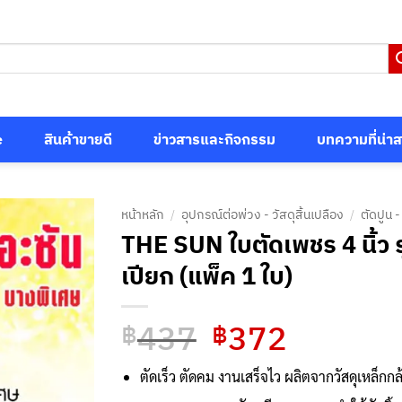
e
สินค้าขายดี
ข่าวสารและกิจกรรม
บทความที่น่า
หน้าหลัก
/
อุปกรณ์ต่อพ่วง - วัสดุสิ้นเปลือง
/
ตัดปูน -
THE SUN ใบตัดเพชร 4 นิ้ว 
เปียก (แพ็ค 1 ใบ)
437
372
Original
Current
฿
฿
price
price
was:
is:
ตัดเร็ว ตัดคม งานเสร็จไว ผลิตจากวัสดุเหล็กกล้า
฿437.
฿372.