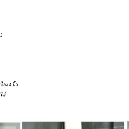
.)
ื้อง 4 นิ้ว
์ได้