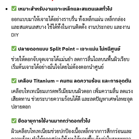
range:
฿165
เหมาะสำหรับงานเจาะเหล็กและสแตนเลสทั่วไป
through
ออกแบบมาให้เจาะได้อย่างราบรื่น ทั้งเหล็กแผ่น เหล็กกล่อง
฿1,071
และสแตนเลสบาง ใช้ได้ทั้งในงานติดตั้ง งานประกอบ และงาน
DIY
ปลายดอกแบบ Split Point – เจาะแม่น ไม่หนีศูนย์
ช่วยให้ดอกจับจุดเจาะได้แม่นยำ ลดการลื่นไถลบนพื้นผิวเรียบ
เริ่มต้นเจาะได้อย่างมั่นใจโดยไม่ต้องตอกนำศูนย์
เคลือบ Titanium – คมทน ลดความร้อน และการอุดตัน
เคลือบไทเทเนียมเกรดพรีเมียมบนผิวดอก เพิ่มความลื่น ลดแรง
เสียดทาน ช่วยระบายความร้อนได้ดี และลดปัญหาเศษโลหะอุด
ปลายดอก
ยืดอายุการใช้งานมากกว่าดอกทั่วไป
ผิวเคลือบไทเทเนียมช่วยปกป้องเนื้อเหล็กจากการสึกกร่อนและ
ความร้อน ทำให้ดอกสว่านใช้งานได้นานขึ้น คุ้มค่าในระยะยาว