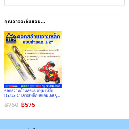
คุณอาจจะชื่นชอบ…
ดอกสว่านก้านลดแบบหุน เบิร์ก
[17/32-1″]เจาะเหล็ก-สแตนเลส ชุบ
ไทเทเนียม มี Split Point ลดการหนี
฿
750
Original
฿
575
Current
ศูนย์ขณะเจาะ แพ็ค 1 ดอก – 1 นิ้ว
price
price
was:
is:
฿750.
฿575.