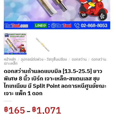
หน้าหลัก
/
อุปกรณ์ต่อพ่วง - วัสดุสิ้นเปลือง
/
ดอกสว่าน
/
ดอกสว่าน
เจาะเหล็ก
ดอกสว่านก้านลดแบบมิล [13.5-25.5] ยาว
พิเศษ 8 นิ้ว เบิร์ก เจาะเหล็ก-สแตนเลส ชุบ
ไทเทเนียม มี Split Point ลดการหนีศูนย์ขณะ
เจาะ แพ็ค 1 ดอก
165
1,071
Price
฿
฿
–