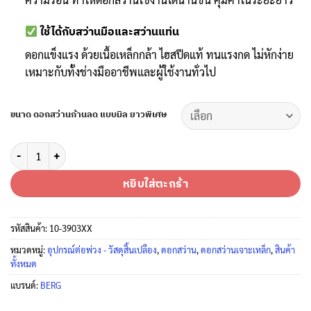
ใช้ได้กับสว่านมือและสว่านแท่น
ดอกแข็งแรง ด้วยเนื้อเหล็กกล้า ไฮสปีดแท้ ทนแรงกด ไม่หักง่าย
เหมาะกับทั้งช่างมืออาชีพและผู้ใช้งานทั่วไป
ขนาด ดอกสว่านก้านลด แบบมิล ยาวพิเศษ
จำนวน ดอกสว่านก้านลดแบบมิล [13.5-25.5] ยาวพิเศษ 8 นิ้ว เบิร์ก เจาะเหล
หยิบใส่ตะกร้า
รหัสสินค้า:
10-3903XX
หมวดหมู่:
อุปกรณ์ต่อพ่วง - วัสดุสิ้นเปลือง
,
ดอกสว่าน
,
ดอกสว่านเจาะเหล็ก
,
สินค้า
ทั้งหมด
แบรนด์:
BERG