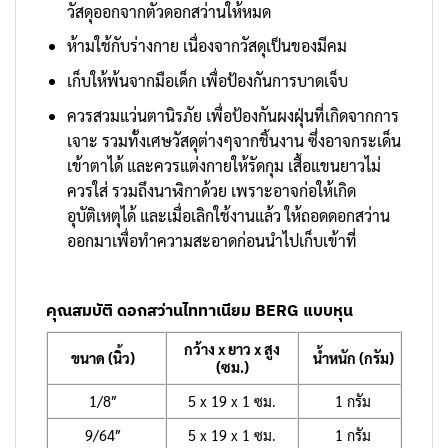
วัสดุออกจากตัวดอกสว่านให้หมด
ห้ามใช้กับร่างกาย เนื่องจากวัสดุเป็นของมีคม
เก็บให้พ้นจากมือเด็ก เพื่อป้องกันการบาดเจ็บ
ควรสวมแว่นตานิรภัย เพื่อป้องกันผงฝุ่นที่เกิดจากการ
เจาะ รวมทั้งเศษวัสดุต่างๆจากชิ้นงาน ซึ่งอาจกระเด็น
เข้าตาได้ และควรแต่งกายให้รัดกุม เสื้อแขนยาวไม่
ควรใส่ รวมถึงนาฬิกาด้วย เพราะอาจก่อให้เกิด
อุบัติเหตุได้ และเมื่อเลิกใช้งานแล้ว ให้ถอดดอกสว่าน
ออกมาเพื่อทำความสะอาดก่อนนำไปเก็บเข้าที่
คุณสมบัติ ดอกสว่านไททาเนียม BERG แบบหุน
กว้าง x ยาว x สูง
ขนาด (นิ้ว)
น้ำหนัก (กรัม)
(ซม.)
1/8″
5 x 19 x 1 ซม.
1 กรัม
9/64″
5 x 19 x 1 ซม.
1 กรัม