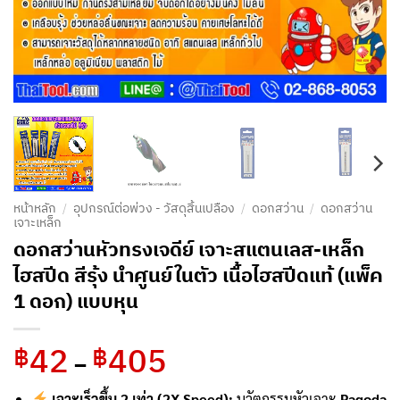
หน้าหลัก
/
อุปกรณ์ต่อพ่วง - วัสดุสิ้นเปลือง
/
ดอกสว่าน
/
ดอกสว่าน
เจาะเหล็ก
ดอกสว่านหัวทรงเจดีย์ เจาะสแตนเลส-เหล็ก
ไฮสปีด สีรุ้ง นำศูนย์ในตัว เนื้อไฮสปีดแท้ (แพ็ค
1 ดอก) แบบหุน
42
405
Price
฿
฿
–
range:
฿42
เจาะเร็วขึ้น 2 เท่า (2X Speed):
นวัตกรรมหัวเจาะ
Pagoda