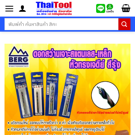
ข้าม
ไป
ยัง
ค้นหา:
เนื้อหา