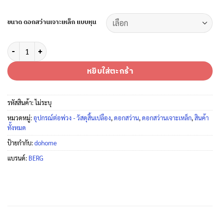
ขนาด ดอกสว่านเจาะเหล็ก แบบหุน
จำนวน ดอกสว่านหัวทรงเจดีย์ เจาะสแตนเลส-เหล็ก ไฮสปีด สีรุ้ง นำศูนย์ในตัว
หยิบใส่ตะกร้า
รหัสสินค้า:
ไม่ระบุ
หมวดหมู่:
อุปกรณ์ต่อพ่วง - วัสดุสิ้นเปลือง
,
ดอกสว่าน
,
ดอกสว่านเจาะเหล็ก
,
สินค้า
ทั้งหมด
ป้ายกำกับ:
dohome
แบรนด์:
BERG