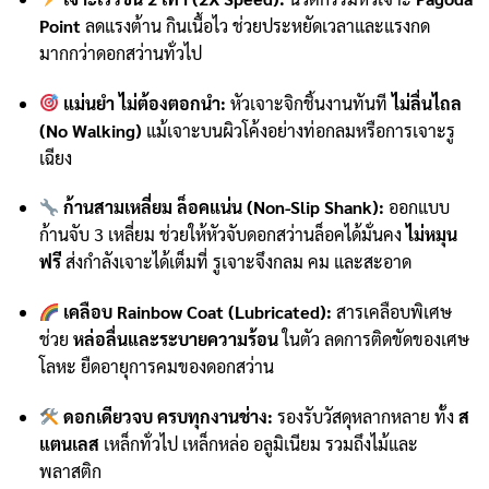
through
Point
ลดแรงต้าน กินเนื้อไว ช่วยประหยัดเวลาและแรงกด
฿405
มากกว่าดอกสว่านทั่วไป
แม่นยำ ไม่ต้องตอกนำ:
หัวเจาะจิกชิ้นงานทันที
ไม่ลื่นไถล
(No Walking)
แม้เจาะบนผิวโค้งอย่างท่อกลมหรือการเจาะรู
เฉียง
ก้านสามเหลี่ยม ล็อคแน่น (Non-Slip Shank):
ออกแบบ
ก้านจับ 3 เหลี่ยม ช่วยให้หัวจับดอกสว่านล็อคได้มั่นคง
ไม่หมุน
ฟรี
ส่งกำลังเจาะได้เต็มที่ รูเจาะจึงกลม คม และสะอาด
เคลือบ Rainbow Coat (Lubricated):
สารเคลือบพิเศษ
ช่วย
หล่อลื่นและระบายความร้อน
ในตัว ลดการติดขัดของเศษ
โลหะ ยืดอายุการคมของดอกสว่าน
ดอกเดียวจบ ครบทุกงานช่าง:
รองรับวัสดุหลากหลาย ทั้ง
ส
แตนเลส
เหล็กทั่วไป เหล็กหล่อ อลูมิเนียม รวมถึงไม้และ
พลาสติก