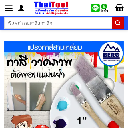
ข้าม
ไป
ยัง
ค้นหา:
เนื้อหา