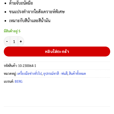
was:
is:
ด้ามจับถนัดมือ
฿226.
฿69.
ขนแปรงทำจากใยสังเคราะห์พิเศษ
เหมาะกับสีน้ำและสีน้ำมัน
มีสินค้าอยู่ 5
จำนวน โปรโมชั่น Flash Sale แปรงทาสี 1 นิ้ว สามเหลี่ยม BERG เหมาะสำหร
หยิบใส่ตะกร้า
รหัสสินค้า:
10-230064-1
หมวดหมู่:
เครื่องมือช่างทั่วไป
,
อุปกรณ์ทาสี - พ่นสี
,
สินค้าทั้งหมด
แบรนด์:
BERG