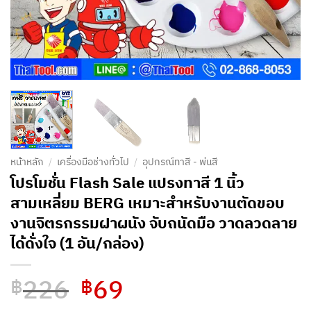
หน้าหลัก
/
เครื่องมือช่างทั่วไป
/
อุปกรณ์ทาสี - พ่นสี
โปรโมชั่น Flash Sale แปรงทาสี 1 นิ้ว
สามเหลี่ยม BERG เหมาะสำหรับงานตัดขอบ
งานจิตรกรรมฝาผนัง จับถนัดมือ วาดลวดลาย
ได้ดั่งใจ (1 อัน/กล่อง)
226
69
Original
Current
฿
฿
price
price