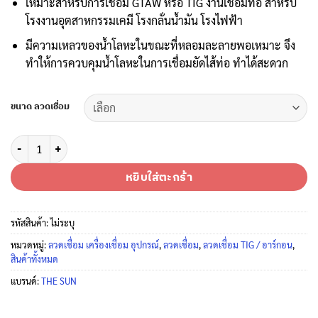
เหมาะสำหรับการเชื่อม GTAW หรือ TIG งานเชื่อมท่อ สำหรับ
฿1,784
โรงงานอุตสาหกรรมเคมี โรงกลั่นน้ำมัน โรงไฟฟ้า
มีความเหลวของน้ำโลหะในขณะที่หลอมละลายพอเหมาะ จึง
ทำให้การควบคุมน้ำโลหะในการเชื่อมยัดไส้ท่อ ทำได้สะดวก
ขนาด ลวดเชื่อม
จำนวน THE SUN ลวดเชื่อมอาร์กอนเหล็ก ER70S-6 (1 กล่อง 5 กก.) ชิ้น
หยิบใส่ตะกร้า
รหัสสินค้า:
ไม่ระบุ
หมวดหมู่:
ลวดเชื่อม เครื่องเชื่อม อุปกรณ์
,
ลวดเชื่อม
,
ลวดเชื่อม TIG / อาร์กอน
,
สินค้าทั้งหมด
แบรนด์:
THE SUN