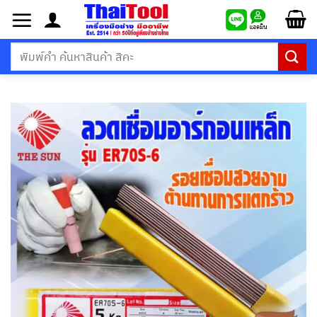
ข้าม
ไป
ยัง
ค้นหา:
เนื้อหา