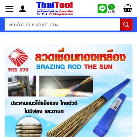
ข้าม
ไป
ยัง
ค้นหา:
เนื้อหา