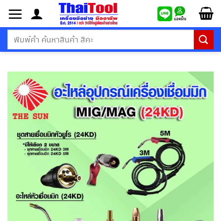
ข้าม
ไป
ยัง
ค้นหา:
เนื้อหา