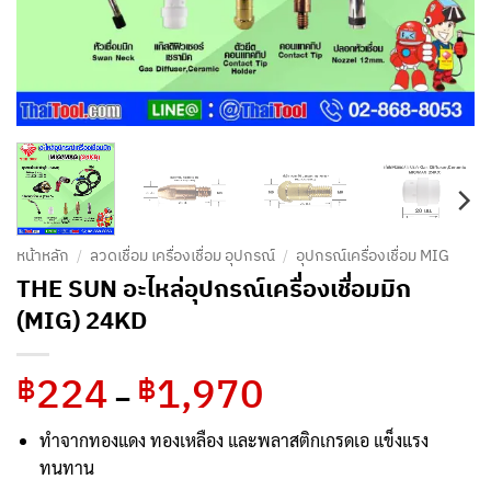
หน้าหลัก
/
ลวดเชื่อม เครื่องเชื่อม อุปกรณ์
/
อุปกรณ์เครื่องเชื่อม MIG
THE SUN อะไหล่อุปกรณ์เครื่องเชื่อมมิก
(MIG) 24KD
224
1,970
Price
฿
฿
–
range:
฿224
ทำจากทองแดง ทองเหลือง และพลาสติกเกรดเอ แข็งแรง
through
ทนทาน
฿1,970