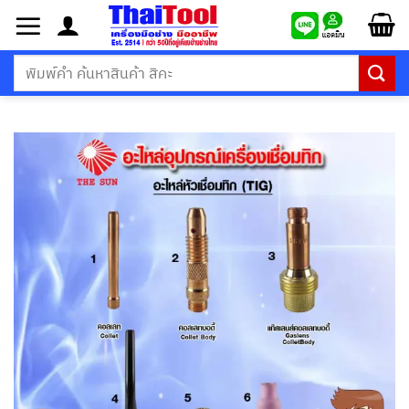
ข้าม
ไป
ยัง
ค้นหา:
เนื้อหา