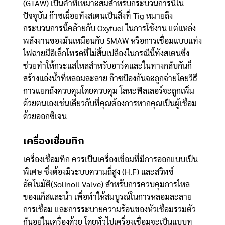
(GTAW) เป็นคำที่เหมาะสมสำหรับกระบวนการนี้ใน
ปัจจุบัน ก๊าซเฉื่อยทังสเตนเป็นสิ่งที่ Tig หมายถึง
กระบวนการนี้คล้ายกับ Oxyfuel ในการใช้งาน แต่แหล่ง
พลังงานของมันเหมือนกับ SMAW หรือการเชื่อมแบบแท่ง
ไฟฉายมีอิเล็กโทรดที่ไม่สิ้นเปลืองในกรณีนี้ทังสเตนซึ่ง
ช่วยทำให้กระแสไหลสำหรับอาร์คและในทางกลับกันก็
สร้างแอ่งน้ำที่หลอมละลาย ก๊าซป้องกันจะถูกจ่ายโดยวิธี
การแยกถังควบคุมโดยควบคุม โลหะฟิลเลอร์จะถูกเพิ่ม
ด้วยตนเองเช่นเดียวกับที่คุณต้องการหากคุณเป็นผู้เชื่อม
ด้วยออกซิเจน
เครื่องเชื่อมทิก
เครื่องเชื่อมทิก ควรเป็นเครื่องเชื่อมที่มีการออกแบบเป็น
พิเศษ ซึ่งต้องมีระบบความถี่สูง (H.F) และสวิทช์
อัตโนมัติ(Solinoil Valve) สำหรับการควบคุมการไหล
ของแก็สและน้ำ เพื่อทำให้สมบูรณ์ในการหลอมละลาย
การเชื่อม และการระบายความร้อนของหัวเชื่อมรวมตัว
กันอยู่ในเครื่องด้วย โดยทั่วไปเครื่องเชื่อมจะเป็นแบบท