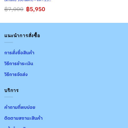
SQ.mm. (600 เส้น)
฿
7,000
Original
฿
5,950
Current
price
price
was:
is:
฿7,000.
฿5,950.
แนะนำการสั่งซื้อ
การสั่งซื้อสินค้า
วิธีการชำระเงิน
วิธีการจัดส่ง
บริการ
คำถามที่พบบ่อย
ติดตามสถานะสินค้า