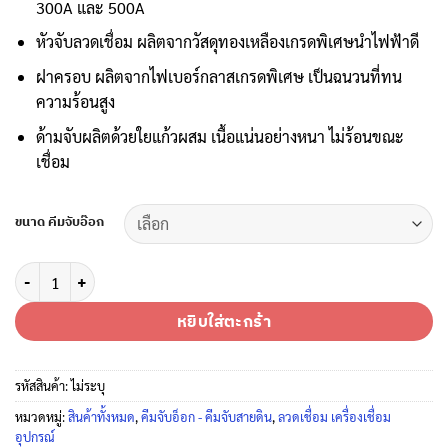
through
300A และ 500A
฿468
หัวจับลวดเชื่อม ผลิตจากวัสดุทองเหลืองเกรดพิเศษนำไฟฟ้าดี
ฝาครอบ ผลิตจากไฟเบอร์กลาสเกรดพิเศษ เป็นฉนวนที่ทน
ความร้อนสูง
ด้ามจับผลิตด้วยใยแก้วผสม เนื้อแน่นอย่างหนา ไม่ร้อนขณะ
เชื่อม
ขนาด คีมจับอ๊อก
จำนวน คีมจับอ๊อก หัวเชื่อมจับลวด THE SUN รุ่น เดอะซัน-33 NEW BEST! ด้า
หยิบใส่ตะกร้า
รหัสสินค้า:
ไม่ระบุ
หมวดหมู่:
สินค้าทั้งหมด
,
คีมจับอ็อก - คีมจับสายดิน
,
ลวดเชื่อม เครื่องเชื่อม
อุปกรณ์