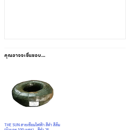
คุณอาจจะชื่นชอบ…
THE SUN สายเชื่อมไฟฟ้า สีดำ สีส้ม
(ม้วนละ 100 เมตร) – สีดำ 25