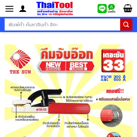
ข้าม
ไป
ยัง
ค้นหา:
เนื้อหา