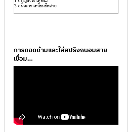
1 x กุญแจหกเหลี่ยม
3 x น็อตหกเหลี่ยมยึดสาย
การถอดด้ามและใส่สปริงถนอมสาย
เชื่อม…