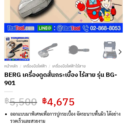
หน้าหลัก
/
เครื่องมือไฟฟ้า
/
เครื่องมือไฟฟ้าไร้สาย
BERG เครื่องดูดสั่นกระเบื้อง ไร้สาย รุ่น BG-
901
5,500
4,675
Original
Current
฿
฿
price
price
was:
is:
ออกแบบมาพิเศษเพื่อการปูกระเบื้อง จัดระนาบพื้นผิว ได้อย่าง
฿5,500.
฿4,675.
รวดเร็วและสวยงาม