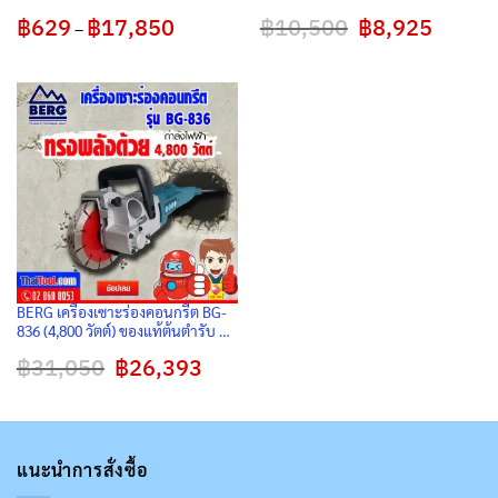
ต้นตำรับ ตัดเรียบ ไร้ฝุ่น จบงานไว
฿
629
฿
17,850
Price
฿
10,500
Original
฿
8,925
Current
สำหรับช่างมืออาชีพ
–
range:
price
price
฿629
was:
is:
through
฿10,500.
฿8,925.
฿17,850
BERG เครื่องเซาะร่องคอนกรีต BG-
836 (4,800 วัตต์) ของแท้ต้นตำรับ ตัด
เรียบ ไร้ฝุ่น จบงานไว สำหรับช่างมือ
฿
31,050
Original
฿
26,393
Current
อาชีพ
price
price
was:
is:
฿31,050.
฿26,393.
แนะนำการสั่งซื้อ