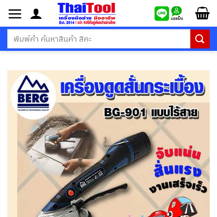
ข้าม
ไป
ยัง
ค้นหา:
เนื้อหา