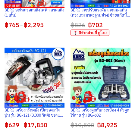
BERG อะไหล่รอกสลิงไฟฟ้า ลวดสลิง
BERG เกจปรับแรงดัน เกจลม-แก๊ส
(1 เส้น)
(ทรงโดม มาตรฐานช่าง) จ่ายแก๊สนิ่ง
สำหรับงานเชื่อม-ตัดเหล็ก
฿
765
฿
2,295
Price
฿
826
Original
฿
702
Current
–
range:
price
price
฿765
was:
is:
มีจำหน่ายที่ ดูโฮม
through
฿826.
฿702.
฿2,295
BERG เครื่องกรีดผนัง เปิดร่องผนัง
BERG เครื่องดูดสั่นกระเบื้อง 4 ตัวดูด
ปูน รุ่น BG-121 (3,000 วัตต์) ของแท้
ไร้สาย รุ่น BG-602
ต้นตำรับ ตัดเรียบ ไร้ฝุ่น จบงานไว
฿
629
฿
17,850
Price
฿
10,500
Original
฿
8,925
Current
สำหรับช่างมืออาชีพ
–
range:
price
price
฿629
was:
is: