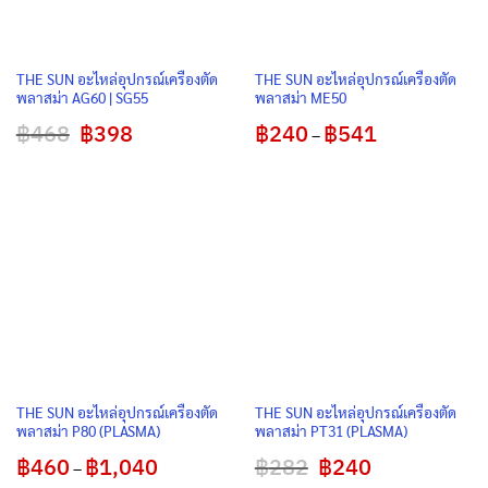
THE SUN อะไหล่อุปกรณ์เครื่องตัด
THE SUN อะไหล่อุปกรณ์เครื่องตัด
พลาสม่า AG60 | SG55
พลาสม่า ME50
฿
468
Original
฿
398
Current
฿
240
฿
541
Price
–
price
price
range:
was:
is:
฿240
฿468.
฿398.
through
฿541
THE SUN อะไหล่อุปกรณ์เครื่องตัด
THE SUN อะไหล่อุปกรณ์เครื่องตัด
พลาสม่า P80 (PLASMA)
พลาสม่า PT31 (PLASMA)
฿
460
฿
1,040
Price
฿
282
Original
฿
240
Current
–
range:
price
price