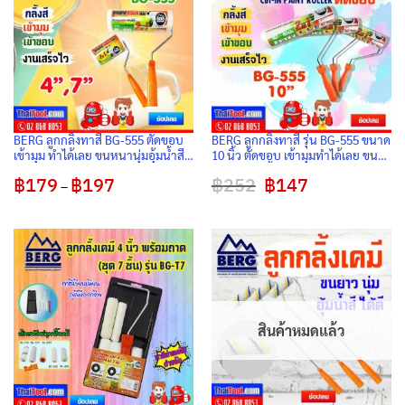
BERG ลูกกลิ้งทาสี BG-555 ตัดขอบ
BERG ลูกกลิ้งทาสี รุ่น BG-555 ขนาด
เข้ามุม ทำได้เลย ขนหนานุ่มอุ้มน้ำสี
10 นิ้ว ตัดขอบ เข้ามุมทำได้เลย ขน
เยอะ
หนานุ่มอุ้มน้ำสีเยอะ
฿
179
฿
197
Price
฿
252
Original
฿
147
Current
–
range:
price
price
฿179
was:
is:
through
฿252.
฿147.
฿197
สินค้าหมดแล้ว