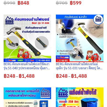
฿
998
Original
฿
848
Current
฿
705
Original
฿
599
Current
price
price
price
price
was:
is:
was:
is:
฿998.
฿848.
฿705.
฿599.
BERG ค้อนหงอนด้ามไฟเบอร์ขัดเงา
BERG ค้อนหงอนด้ามไฟเบอร์แม่
รุ่น 51-040 รูปทรงยอดนิยม หุ้มยาง
เหล็ก รุ่น 51-031 บอกลา ตีตะปู โดน
ไม่ลื่น จับแน่นถนัดมือ
นิ้วตัวเองได้เลย
฿
248
฿
1,488
Price
฿
248
฿
1,488
Price
–
–
range:
range:
฿248
฿248
through
through
฿1,488
฿1,488