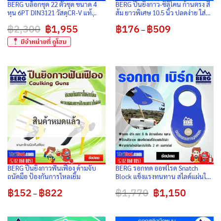
BERG บล็อกชุด 22 ตัวชุด ขนาด 4
BERG ปืนยิงกาว-ซิลิโคน ก้านตรง สี
หุน 6PT DIN3121 วัสดุCR-V แท้
ส้ม ยาวพิเศษ 10.5 นิ้ว ปลดง่าย ใส่
กังวานใส ด้ามฟรีละเอียดขันในที่
ง่าย ทนทาน ราคาย่อมเยา
฿
2,300
Original
฿
1,955
Current
฿
176
฿
509
Price
แคบ มีลูกบล๊อคยาวขันหัวเทียนมอ
–
price
price
range:
ไซต์ – รถยนต์
was:
is:
฿176
มีจำหน่ายที่ ดูโฮม
฿2,300.
฿1,955.
through
฿509
สินค้าหมดแล้ว
BERG ปืนยิงกาวฟันเฟือง ด้ามจับ
BERG รอกทด ออฟโรด Snatch
ถนัดมือ ป้องกันการไหลเยิ้ม
Block แข็งแรงทนทาน สไลด์แผ่นใส่
ลวด ขนาด 8 ตัน (แพ็ค 1 ตัว)
฿
152
฿
822
Price
฿
1,770
Original
฿
1,150
Current
–
range:
price
price
฿152
was:
is:
through
฿1,770.
฿1,150.
฿822