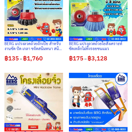
BERG แปรงลวดถ้วยถักเปีย สำหรับ
BERG แปรงลวดถ้วยใยสังเคราะห์
งานขัด ปัด เกลา ขจัดสนิมหนา สนิม
ขัดเหล็กไม่ทิ้งรอยขนแมว
ขุม ได้ดี ต้องการงานไว
฿
135
฿
1,760
Price
฿
175
฿
3,128
Price
–
–
range:
range:
฿135
฿175
through
through
฿1,760
฿3,128