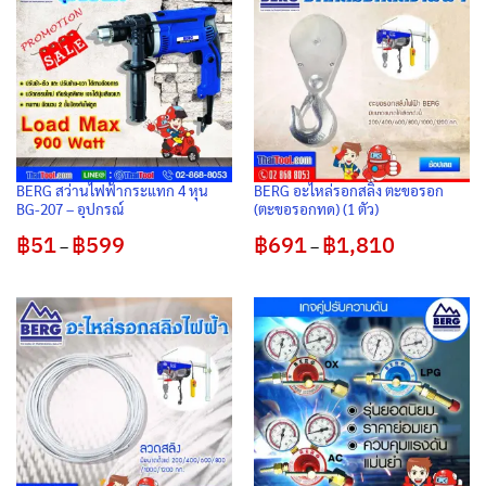
BERG สว่านไฟฟ้ากระแทก 4 หุน
BERG อะไหล่รอกสลิง ตะขอรอก
BG-207 – อุปกรณ์
(ตะขอรอกทด) (1 ตัว)
฿
51
฿
599
Price
฿
691
฿
1,810
Price
–
–
range:
range:
฿51
฿691
through
through
฿599
฿1,810