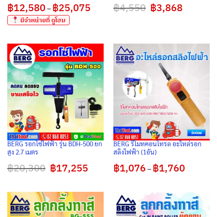
฿
12,580
฿
25,075
Price
฿
4,550
Original
฿
3,868
Current
ลดแรง งานเสร็จไว
–
range:
price
price
฿12,580
was:
is:
มีจำหน่ายที่ ดูโฮม
through
฿4,550.
฿3,868.
฿25,075
BERG รอกโซ่ไฟฟ้า รุ่น BDH-500 ยก
BERG รีโมทคอนโทรล อะไหล่รอก
สูง 2.7 เมตร
สลิงไฟฟ้า (1อัน)
฿
20,300
Original
฿
17,255
Current
฿
1,076
฿
1,760
Price
–
price
price
range:
was:
is:
฿1,076
฿20,300.
฿17,255.
through
฿1,760