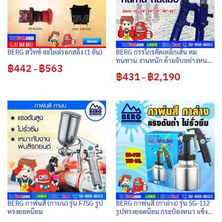
BERG สวิทซ์ อะไหล่รอกสลิง (1 อัน)
BERG กรรไกรตัดเหล็กเส้น คม
ทนทาน งานหนัก ด้ามจับอย่างหนา
฿
442
฿
563
Price
(1 ตัว/กล่อง)
–
range:
฿
431
฿
2,190
Price
–
฿442
range:
through
฿431
฿563
through
฿2,190
BERG กาพ่นสี (กาบน) รุ่น F75G รูป
BERG กาพ่นสี (กาล่าง) รุ่น SG-112
ทรงยอดนิยม
รูปทรงยอดนิยม กระป๋องหนา แข็ง
แรง