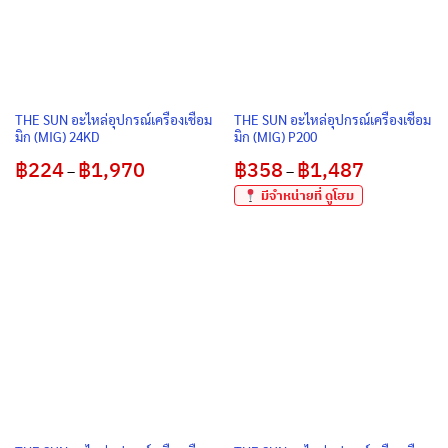
THE SUN อะไหล่อุปกรณ์เครื่องเชื่อม
THE SUN อะไหล่อุปกรณ์เครื่องเชื่อม
มิก (MIG) 24KD
มิก (MIG) P200
฿
224
฿
1,970
Price
฿
358
฿
1,487
Price
–
–
range:
range:
฿224
฿358
มีจำหน่ายที่ ดูโฮม
through
through
฿1,970
฿1,487