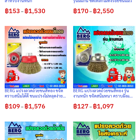
สำหรับงานหนัก
รุ่นมีแกน ขัดเหล็กไม่ทิ้งรอยขนแมว
฿
153
฿
1,530
Price
฿
170
฿
2,550
Price
–
–
range:
range:
฿153
฿170
through
through
฿1,530
฿2,550
BERG แปรงลวดถ้วยขนสีทอง ขจัด
BERG แปรงลวดถ้วยขนสีทอง รุ่น
คราบสนิมได้ดี ขนแปรงไม่หลุดง่าย
งานหนัก ขจัดสนิมหนา คราบฝังแน่น
ทนทาน
ทนทาน ขนไม่หลุดง่าย
฿
109
฿
1,576
Price
฿
127
฿
1,097
Price
–
–
range:
range:
฿109
฿127
through
through
฿1,576
฿1,097