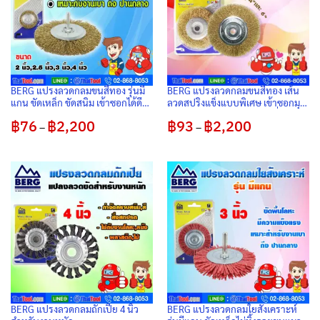
BERG แปรงลวดกลมขนสีทอง รุ่นมี
BERG แปรงลวดกลมขนสีทอง เส้น
แกน ขัดเหล็ก ขัดสนิม เข้าซอกได้ดี
ลวดสปริงแข็งแบบพิเศษ เข้าซอกมุม
ใช้ร่วมกับ 3 จับสว่านไฟฟ้าได้ดี
ขัดเหล็ก ขัดสนิม ใช้ได้กับ เครื่องเจียร
฿
76
฿
2,200
Price
฿
93
฿
2,200
Price
ไฟฟ้า
–
–
range:
range:
฿76
฿93
through
through
฿2,200
฿2,200
BERG แปรงลวดกลมถักเปีย 4 นิ้ว
BERG แปรงลวดกลมใยสังเคราะห์