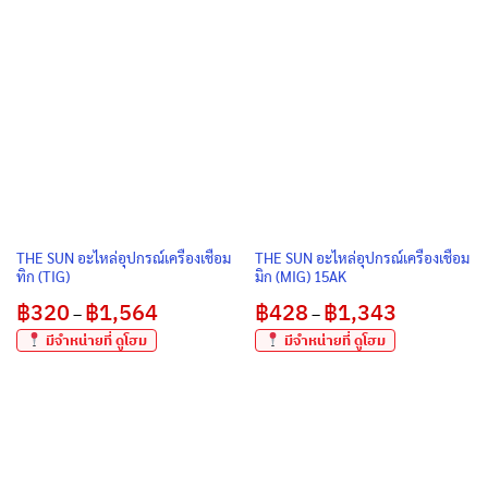
฿460
was:
is:
through
฿282.
฿240.
฿1,040
THE SUN อะไหล่อุปกรณ์เครื่องเชื่อม
THE SUN อะไหล่อุปกรณ์เครื่องเชื่อม
ทิก (TIG)
มิก (MIG) 15AK
฿
320
฿
1,564
Price
฿
428
฿
1,343
Price
–
–
range:
range:
฿320
฿428
มีจำหน่ายที่ ดูโฮม
มีจำหน่ายที่ ดูโฮม
through
through
฿1,564
฿1,343