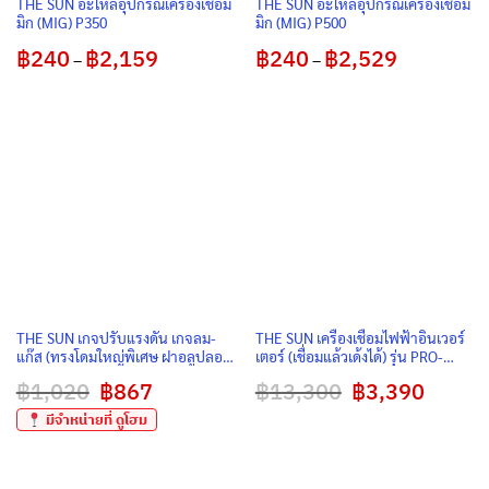
THE SUN อะไหล่อุปกรณ์เครื่องเชื่อม
THE SUN อะไหล่อุปกรณ์เครื่องเชื่อม
มิก (MIG) P350
มิก (MIG) P500
฿
240
฿
2,159
Price
฿
240
฿
2,529
Price
–
–
range:
range:
฿240
฿240
through
through
฿2,159
฿2,529
THE SUN เกจปรับแรงดัน เกจลม-
THE SUN เครื่องเชื่อมไฟฟ้าอินเวอร์
แก๊ส (ทรงโดมใหญ่พิเศษ ฝาอลูปลอด
เตอร์ (เชื่อมแล้วเด้งได้) รุ่น PRO-
สนิม) จ่ายแก๊สเสถียรสูงสุด สำหรับ
168S
฿
1,020
Original
฿
867
Current
฿
13,300
Original
฿
3,390
Current
งานเชื่อม-ตัดเหล็ก
price
price
price
price
was:
is:
was:
is:
มีจำหน่ายที่ ดูโฮม
฿1,020.
฿867.
฿13,300.
฿3,390.