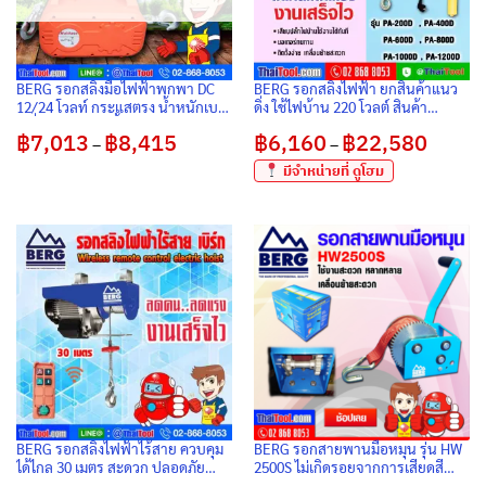
BERG รอกสลิงมือไฟฟ้าพกพา DC
BERG รอกสลิงไฟฟ้า ยกสินค้าแนว
12/24 โวลท์ กระแสตรง น้ำหนักเบา
ดิ่ง ใช้ไฟบ้าน 220 โวลต์ สินค้า
เคลื่อนย้าย แนวตั้ง-ลง สะดวกพกพา
มาตรฐานส่งออก ยูโรป CE แท้
฿
7,013
฿
8,415
Price
฿
6,160
฿
22,580
Price
ปลอดภัยสูง ยกเร็ว ทนทาน ..ลดคน
–
–
range:
range:
ลดแรง งานเสร็จไว
฿7,013
฿6,160
มีจำหน่ายที่ ดูโฮม
through
through
฿8,415
฿22,580
BERG รอกสลิงไฟฟ้าไร้สาย ควบคุม
BERG รอกสายพานมือหมุน รุ่น HW
ได้ไกล 30 เมตร สะดวก ปลอดภัย
2500S ไม่เกิดรอยจากการเสียดสี
สินค้ามาตรฐานส่งออกยูโรป ลดคน
ขณะลากจูง