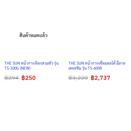
฿10,192
สินค้าหมดแล้ว
THE SUN หน้ากากอ๊อกสวมหัว รุ่น
THE SUN หน้ากากเชื่อมออโต้ มีลาย
TS-100G (NEW)
เดอะซัน รุ่น TS-600R
฿
294
Original
฿
250
Current
฿
3,220
Original
฿
2,737
Current
price
price
price
price
was:
is:
was:
is:
฿294.
฿250.
฿3,220.
฿2,737.