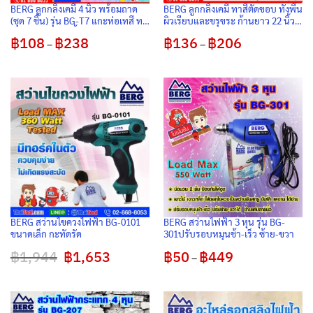
BERG ลูกกลิ้งเคมี 4 นิ้ว พร้อมถาด
BERG ลูกกลิ้งเคมี ทาสีตัดขอบ ทั้งพื้น
(ชุด 7 ชิ้น) รุ่น BG-T7 แกะห่อเทสี ทา
ผิวเรียบและขรุขระ ก้านยาว 22 นิ้ว
ได้เลย รับจบทุกพื้นผิว
(แพ็ค 3 อัน)
฿
108
฿
238
Price
฿
136
฿
206
Price
–
–
range:
range:
฿108
฿136
through
through
฿238
฿206
BERG สว่านไขควงไฟฟ้า BG-0101
BERG สว่านไฟฟ้า 3 หุน รุ่น BG-
ขนาดเล็ก กะทัดรัด
301ปรับรอบหมุนช้า-เร็ว ซ้าย-ขวา
฿
1,944
Original
฿
1,653
Current
฿
50
฿
449
Price
–
price
price
range:
was:
is:
฿50
฿1,944.
฿1,653.
through
฿449