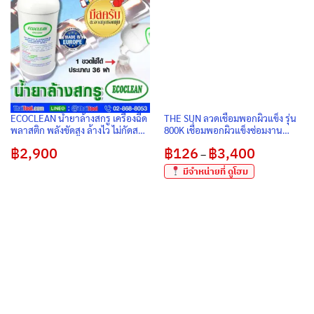
ECOCLEAN น้ำยาล้างสกรู เครื่องฉีด
THE SUN ลวดเชื่อมพอกผิวแข็ง รุ่น
พลาสติก พลังขัดสูง ล้างไว ไม่กัดสกรู
800K เชื่อมพอกผิวแข็งซ่อมงาน
บรรจุ 1 ขวด (800 ML.)
สึกหรอ ลดต้นทุน ประหยัดงานซ่อม
฿
2,900
฿
126
฿
3,400
Price
–
range:
฿126
มีจำหน่ายที่ ดูโฮม
through
฿3,400