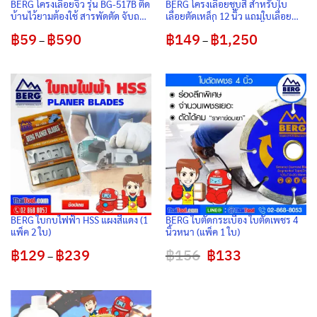
BERG โครงเลื่อยจิ๋ว รุ่น BG-517B ติด
BERG โครงเลื่อยชุบสี สำหรับใบ
บ้านไว้ยามต้องใช้ สารพัดตัด จับถนัด
เลื่อยตัดเหล็ก 12 นิ้ว แถมใบเลื่อย
มือ ตกไม่แตก
เบิร์ก เกรดญี่ปุ่น อย่างดี น้ำหนักดี
฿
59
฿
590
Price
฿
149
฿
1,250
Price
ราคาย่อมเยา
–
–
range:
range:
฿59
฿149
through
through
฿590
฿1,250
BERG ใบกบไฟฟ้า HSS แผงสีแดง (1
BERG ใบตัดกระเบื้อง ใบตัดเพชร 4
แพ็ค 2 ใบ)
นิ้วหนา (แพ็ค 1 ใบ)
฿
129
฿
239
Price
฿
156
Original
฿
133
Current
–
range:
price
price
฿129
was:
is:
through
฿156.
฿133.
฿239