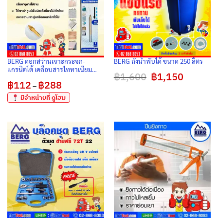
BERG ดอกสว่านเจาะกระจก-
BERG ถังน้ำพับได้ ขนาด 250 ลิตร
แกรนิตโต้ เคลือบสารไททาเนียม
฿
1,600
Original
฿
1,150
Current
(แพ็ค 1 ดอก)
price
price
฿
112
฿
288
Price
–
was:
is:
range:
฿1,600.
฿1,150.
฿112
มีจำหน่ายที่ ดูโฮม
through
฿288