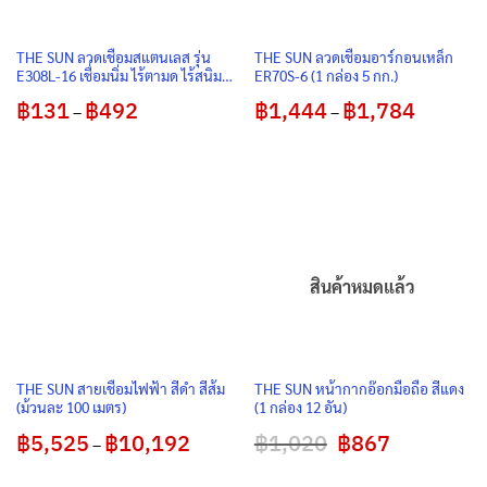
THE SUN ลวดเชื่อมสแตนเลส รุ่น
THE SUN ลวดเชื่อมอาร์กอนเหล็ก
E308L-16 เชื่อมนิ่ม ไร้ตามด ไร้สนิม
ER70S-6 (1 กล่อง 5 กก.)
(แบบแพ็ค)
฿
131
฿
492
Price
฿
1,444
฿
1,784
Price
–
–
range:
range:
฿131
฿1,444
through
through
฿492
฿1,784
สินค้าหมดแล้ว
THE SUN สายเชื่อมไฟฟ้า สีดำ สีส้ม
THE SUN หน้ากากอ๊อกมือถือ สีแดง
(ม้วนละ 100 เมตร)
(1 กล่อง 12 อัน)
฿
5,525
฿
10,192
Price
฿
1,020
Original
฿
867
Current
–
range:
price
price
฿5,525
was:
is:
through
฿1,020.
฿867.