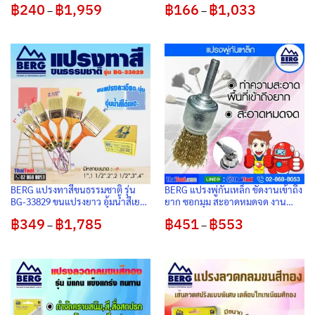
฿
240
฿
1,959
Price
฿
166
฿
1,033
Price
–
–
range:
range:
฿240
฿166
through
through
฿1,959
฿1,033
BERG แปรงทาสีขนธรรมชาติ รุ่น
BERG แปรงพู่กันเหล็ก ขัดงานเข้าถึง
BG-33829 ขนแปรงยาว อุ้มน้ำสีเยอะ
ยาก ซอกมุม สะอาดหมดจด งาน
รูปทรงยอดนิยม
เสร็จไว ใช้ร่วมกับ 3 จับสว่านไฟฟ้า
฿
349
฿
1,785
Price
฿
451
฿
553
Price
ได้ดี (1 กล่อง 10 อัน)
–
–
range:
range:
฿349
฿451
through
through
฿1,785
฿553