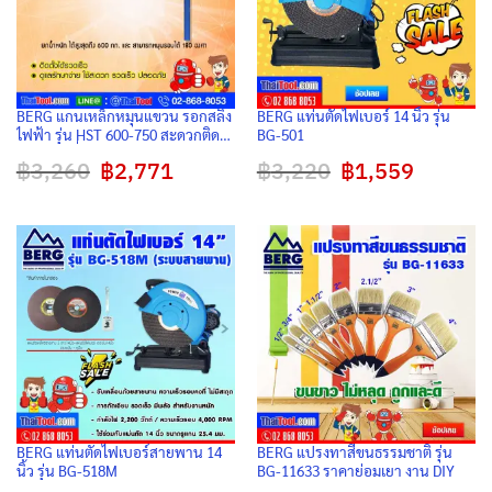
BERG แกนเหล็กหมุนแขวน รอกสลิง
BERG แท่นตัดไฟเบอร์ 14 นิ้ว รุ่น
ไฟฟ้า รุ่น HST 600-750 สะดวกติดตั้ง
BG-501
สะดวกเคลื่อนย้าย คุณภาพมาตรฐาน
฿
3,260
Original
฿
2,771
Current
฿
3,220
Original
฿
1,559
Current
ส่งออกยุโรป (1 ชุด/กล่อง)
price
price
price
price
was:
is:
was:
is:
฿3,260.
฿2,771.
฿3,220.
฿1,559.
BERG แท่นตัดไฟเบอร์สายพาน 14
BERG แปรงทาสีขนธรรมชาติ รุ่น
นิ้ว รุ่น BG-518M
BG-11633 ราคาย่อมเยา งาน DIY