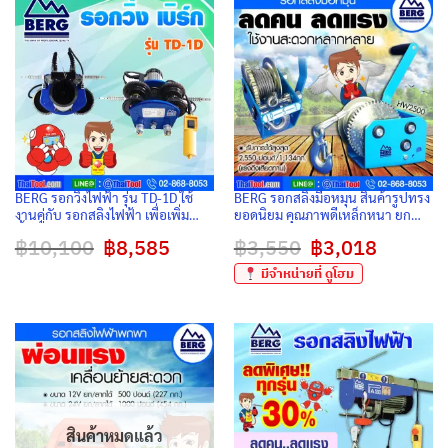
BERG รอกวิ่งไฟฟ้า รุ่น TD-1D ใช้
BERG รอกสลิงมือหมุน สินค้ารูปทรง
งานคู่กับ รอกสลิงไฟฟ้า เพื่อเพิ่ม
ยอดนิยม คุณภาพดีเหล็กหนา ยก
พื้นที่ในการยกสินค้าบริเวณกว้าง ติด
ลากจูงใช้งานสะดวกหลายหลาย
฿
10,100
Original
฿
8,585
Current
฿
3,550
Original
฿
3,018
Current
ตั้งกับไอบีมมาตรฐานทั่วไป
price
price
price
price
was:
is:
was:
is:
มีจำหน่ายที่ ดูโฮม
฿10,100.
฿8,585.
฿3,550.
฿3,018.
สินค้าหมดแล้ว