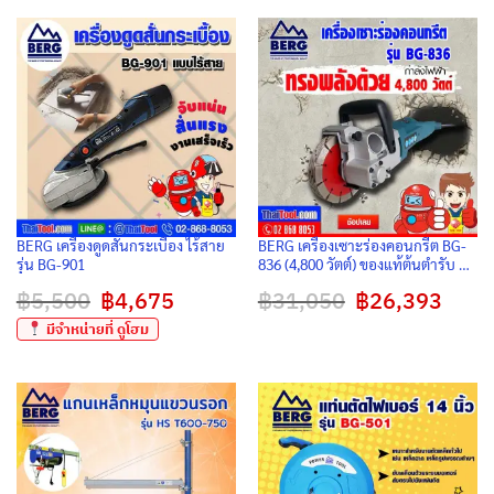
through
฿10,500.
฿8,925.
฿17,850
BERG เครื่องดูดสั่นกระเบื้อง ไร้สาย
BERG เครื่องเซาะร่องคอนกรีต BG-
รุ่น BG-901
836 (4,800 วัตต์) ของแท้ต้นตำรับ ตัด
เรียบ ไร้ฝุ่น จบงานไว สำหรับช่างมือ
฿
5,500
Original
฿
4,675
Current
฿
31,050
Original
฿
26,393
Curren
อาชีพ
price
price
price
price
was:
is:
was:
is:
มีจำหน่ายที่ ดูโฮม
฿5,500.
฿4,675.
฿31,050.
฿26,39