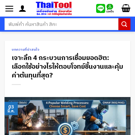
ข้าม
ไป
ยัง
ค้นหา:
เนื้อหา
บทความที่น่าสนใจ
เจาะลึก 4 กระบวนการเชื่อมยอดฮิต:
เลือกใช้อย่างไรให้ตอบโจทย์ชิ้นงานและคุ้ม
ค่าต้นทุนที่สุด?
03
มี.ค.