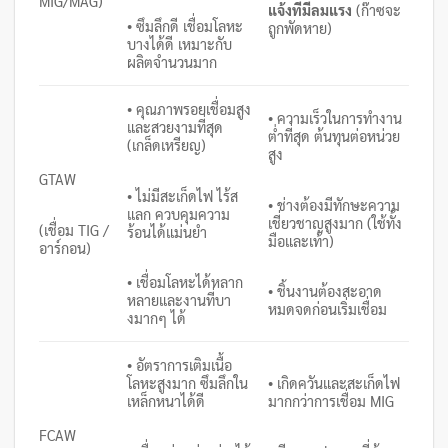
MIG/MAG)
แจ้งที่มีลมแรง
(ก๊าซจะ
• ซึมลึกดี เชื่อมโลหะ
ถูกพัดหาย)
บางได้ดี เหมาะกับ
ผลิตจำนวนมาก
• คุณภาพรอยเชื่อมสูง
• ความเร็วในการทำงาน
และสวยงามที่สุด
ต่ำที่สุด ต้นทุนต่อหน่วย
(เกล็ดเหรียญ)
สูง
GTAW
• ไม่มีสะเก็ดไฟ ไร้ส
• ช่างต้องมีทักษะความ
แลก ควบคุมความ
เชี่ยวชาญสูงมาก (ใช้ทั้ง
(เชื่อม TIG /
ร้อนได้แม่นยำ
มือและเท้า)
อาร์กอน)
• เชื่อมโลหะได้หลาก
• ชิ้นงานต้องสะอาด
หลายและงานที่บา
หมดจดก่อนเริ่มเชื่อม
งมากๆ ได้
• อัตราการเติมเนื้อ
โลหะสูงมาก ซึมลึกใน
• เกิดควันและสะเก็ดไฟ
เหล็กหนาได้ดี
มากกว่าการเชื่อม MIG
FCAW