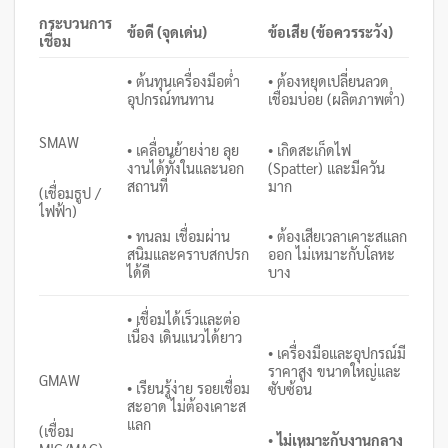
กระบวนการ
ข้อดี (จุดเด่น)
ข้อเสีย (ข้อควรระวัง)
เชื่อม
• ต้นทุนเครื่องมือต่ำ
• ต้องหยุดเปลี่ยนลวด
อุปกรณ์ทนทาน
เชื่อมบ่อย (ผลิตภาพต่ำ)
SMAW
• เคลื่อนย้ายง่าย ลุย
• เกิดสะเก็ดไฟ
งานได้ทั้งในและนอก
(Spatter) และมีควัน
สถานที่
มาก
(เชื่อมธูป /
ไฟฟ้า)
• ทนลม เชื่อมผ่าน
• ต้องเสียเวลาเคาะสแลก
สนิมและคราบสกปรก
ออก ไม่เหมาะกับโลหะ
ได้ดี
บาง
• เชื่อมได้เร็วและต่อ
เนื่อง เดินแนวได้ยาว
• เครื่องมือและอุปกรณ์มี
ราคาสูง ขนาดใหญ่และ
GMAW
• เรียนรู้ง่าย รอยเชื่อม
ซับซ้อน
สะอาด ไม่ต้องเคาะส
แลก
(เชื่อม
•
ไม่เหมาะกับงานกลาง