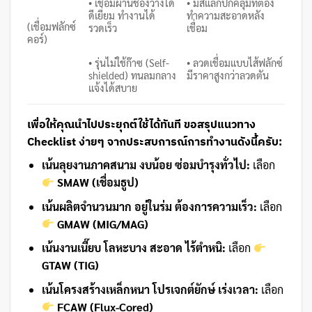
• เชื่อมผ่านช่องว่างได้
• มีสแลกปกคลุมที่ต้อง
ดีเยี่ยม ทำงานได้
ทำความสะอาดหลัง
(เชื่อมฟลักซ์
รวดเร็ว
เชื่อม
คอร์)
• รุ่นไม่ใช้ก๊าซ (Self-
• ลวดเชื่อมแบบไส้ฟลักซ์
shielded) ทนลมกลาง
มีราคาสูงกว่าลวดตัน
แจ้งได้สบาย
เพื่อให้คุณนำไปประยุกต์ใช้ได้ทันที ขอสรุปแนวทาง
Checklist ง่ายๆ จากประสบการณ์การทำงานดังนี้ครับ:
เน้นลุยงานภาคสนาม งบน้อย ซ่อมบำรุงทั่วไป:
เลือก
SMAW (เชื่อมธูป)
เน้นผลิตจำนวนมาก อยู่ในร่ม ต้องการความเร็ว:
เลือก
GMAW (MIG/MAG)
เน้นงานเนี๊ยบ โลหะบาง สะอาด ไร้ตำหนิ:
เลือก
GTAW (TIG)
เน้นโครงสร้างเหล็กหนา โปรเจกต์ยักษ์ เร่งเวลา:
เลือก
FCAW (Flux-Cored)