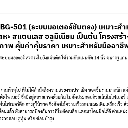
่น BG-501 (ระบบมอเตอร์ขับตรง) เหมาะสำหร
หะ สแตนเลส อลูมิเนียม เป็นต้น โครงสร้
ภาพ คุ้มค่าคุ้มราคา เหมาะสำหรับมืออาชี
ยระบบมอเตอร์ ส่งตรงไปยังแผ่นตัด ใช้ร่วมกับแผ่นตัด 14 นิ้ว ขนาดรูแกน 
ทำงานทั่วๆไป ที่ไม่ได้คำนึงถึงความสวยงามปราณีต ของชิ้นงานมากนัก แ
ตัดไฟเบอร์ ซึ่งมีอยู่หลายเกรดด้วยกัน ใบตัดประกอบด้วยเส้นใยไฟเบอร์ เป
งแผ่นไฟเบอร์คือ การถูให้ขาด จึงต้องใช้ความเร็วรอบขณะเดินเครื่องเร็ว ส่
ลื่อนแล้ว ยังสามารถป้องกันการที่ใบตัดเหล็ก แตกมาโดนมือได้ดี ตำแหน่
รวจสอบ ดูทุ่น หรือ ซ่อมบำรุง