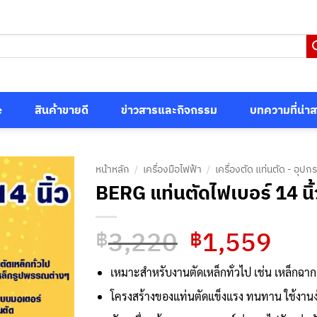
e
สินค้าขายดี
ข่าวสารและกิจกรรม
บทความที่น่า
หน้าหลัก
/
เครื่องมือไฟฟ้า
/
เครื่องตัด แท่นตัด - อุปก
BERG แท่นตัดไฟเบอร์ 14 นิ้
3,220
1,559
Original
Curre
฿
฿
price
price
was:
is:
เหมาะสำหรับงานตัดเหล็กทั่วไป เช่น เหล็กฉา
฿3,220.
฿1,55
โครงสร้างของแท่นตัดแข็งแรง ทนทาน ใช้งานง