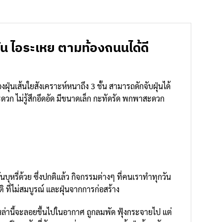
ัน ไอระเหย ตามท้องถนนได้ดี
งฝุ่นเส้นใยสังเคราะห์หนาถึง 3 ชั้น สามารถดักจับฝุ่นได้
ดวก ไม่รู้สึกอึดอัด มีขนาดเล็ก กะทัดรัด พกพาสะดวก
หรี่ด้วย ซึ่งปกติแล้ว กิจกรรมต่างๆ ที่คนเราทำทุกวัน
ิ ที่ไม่สมบูรณ์ และฝุ่นจากการก่อสร้าง
นเหล่านี้จะลอยขึ้นไปในอากาศ ถูกลมพัด ฟุ้งกระจายไป แต่