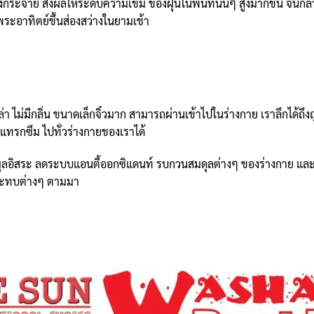
ุ้งกระจาย ส่งผลให้ระดับความเข้ม ของฝุ่นในพื้นที่นั้นๆ สูงมากขึ้น จนก
พระอาทิตย์ขึ้นส่องสว่างในยามเช้า
เปล่า ไม่มีกลิ่น ขนาดเล็กจิ๋วมาก สามารถผ่านเข้าไปในร่างกาย เราลึกได้
แทรกซึม ไปทั่วร่างกายของเราได้
นุมูลอิสระ ลดระบบแอนตี้ออกซิแดนท์ รบกวนสมดุลต่างๆ ของร่างกาย และกระต
 กระทบต่างๆ ตามมา