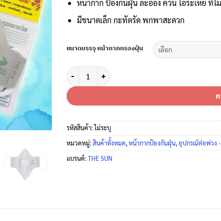
หน้ากาก ป้องกันฝุ่น ละออง ควัน ไอระเหย ที่ไม
฿1,080
มีขนาดเล็ก กะทัดรัด พกพาสะดวก
ขนาดบรรจุ หน้ากากกรองฝุ่น
จำนวน โปรโมชั่น Flash Sale หน้ากากกรองฝุ่นวาล์วคู่
ห
รหัสสินค้า:
ไม่ระบุ
หมวดหมู่:
สินค้าทั้งหมด
,
หน้ากากป้องกันฝุ่น
,
อุปกรณ์ต่อพ่วง - 
แบรนด์:
THE SUN