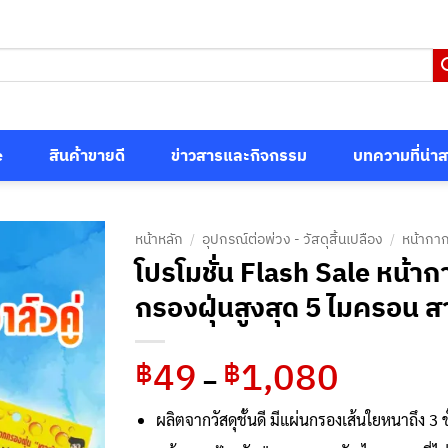
e
สินค้าขายดี
ข่าวสารและกิจกรรม
บทความที่น่า
หน้าหลัก
/
อุปกรณ์ต่อพ่วง - วัสดุสิ้นเปลือง
/
หน้ากาก
โปรโมชั่น Flash Sale หน้า
กรองฝุ่นสูงสุด 5 ไมครอน ส
49
1,080
Price
฿
฿
–
range:
฿49
ผลิตจากวัสดุชั้นดี มีแผ่นกรองเส้นใยหนาถึง 3 
through