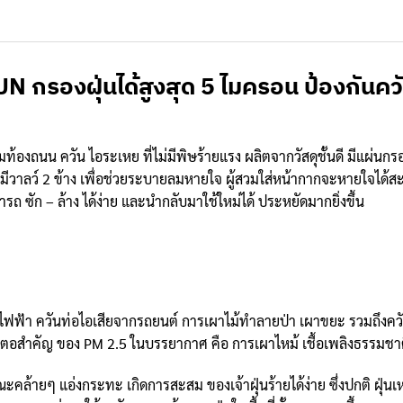
UN กรองฝุ่นได้สูงสุด 5 ไมครอน
ป้องกันคว
มท้องถนน ควัน ไอระเหย ที่ไม่มีพิษร้ายแรง ผลิตจากวัสดุชั้นดี มีแผ่นกรอ
 มีวาลว์ 2 ข้าง เพื่อช่วยระบายลมหายใจ ผู้สวมใส่หน้ากากจะหายใจได้สะ
 ซัก – ล้าง ได้ง่าย และนำกลับมาใช้ใหม่ได้ ประหยัดมากยิ่งขึ้น
ไฟฟ้า ควันท่อไอเสียจากรถยนต์ การเผาไม้ทำลายป่า เผาขยะ รวมถึงควันบุ
่งต้นตอสำคัญ ของ PM 2.5 ในบรรยากาศ คือ การเผาไหม้ เชื้อเพลิงธรรมชาต
ษณะคล้ายๆ แอ่งกระทะ เกิดการสะสม ของเจ้าฝุ่นร้ายได้ง่าย ซึ่งปกติ ฝุ่