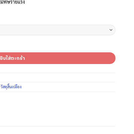
่มีพิษร้ายแรง
 THE SUN กรองฝุ่นสูงสุด 5 ไมครอน สามารถซัก-ล้างได้ ชิ้น
ยิบใส่ตะกร้า
วัสดุสิ้นเปลือง