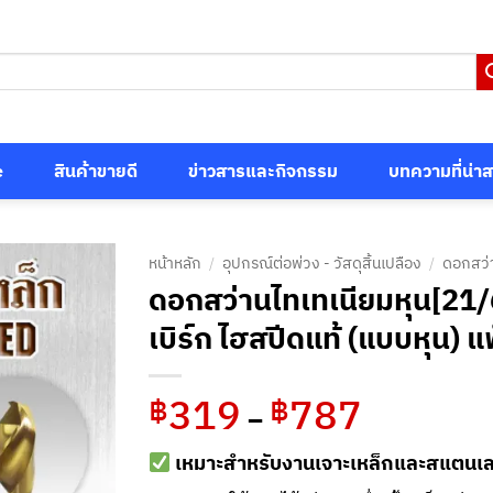
e
สินค้าขายดี
ข่าวสารและกิจกรรม
บทความที่น่า
หน้าหลัก
/
อุปกรณ์ต่อพ่วง - วัสดุสิ้นเปลือง
/
ดอกสว่
ดอกสว่านไทเทเนียมหุน[21
เบิร์ก ไฮสปีดแท้ (แบบหุน) 
319
787
Price
฿
฿
–
range:
฿319
เหมาะสำหรับงานเจาะเหล็กและสแตนเลส
through