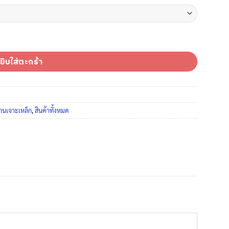
สแตนเลส เบิร์ก ไฮสปีดแท้ (แบบหุน) แพ็ค 5 ดอก ชิ้น
ยิบใส่ตะกร้า
านเจาะเหล็ก
,
สินค้าทั้งหมด