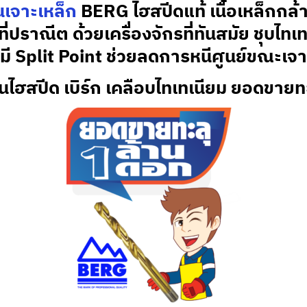
เจาะเหล็ก
BERG ไฮสปีดแท้ เนื้อเหล็กกล
่ปราณีต ด้วยเครื่องจักรที่ทันสมัย ชุบไทเท
ี Split Point ช่วยลดการหนีศูนย์ขณะเจ
านไฮสปีด เบิร์ก เคลือบไทเทเนียม ยอดขายท