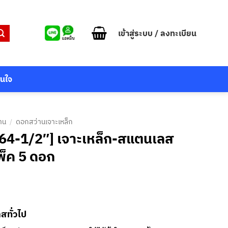
เข้าสู่ระบบ / ลงทะเบียน
สนใจ
าน
/
ดอกสว่านเจาะเหล็ก
/64-1/2″] เจาะเหล็ก-สแตนเลส
แพ็ค 5 ดอก
ทั่วไป