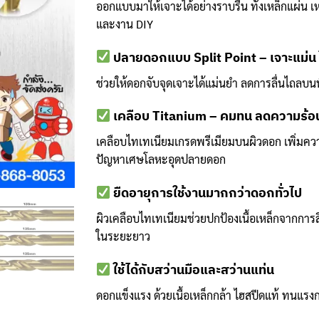
ออกแบบมาให้เจาะได้อย่างราบรื่น ทั้งเหล็กแผ่น 
฿787
และงาน DIY
ปลายดอกแบบ Split Point – เจาะแม่น ไ
ช่วยให้ดอกจับจุดเจาะได้แม่นยำ ลดการลื่นไถลบนพื้
เคลือบ Titanium – คมทน ลดความร้อ
เคลือบไทเทเนียมเกรดพรีเมียมบนผิวดอก เพิ่มคว
ปัญหาเศษโลหะอุดปลายดอก
ยืดอายุการใช้งานมากกว่าดอกทั่วไป
ผิวเคลือบไทเทเนียมช่วยปกป้องเนื้อเหล็กจากการส
ในระยะยาว
ใช้ได้กับสว่านมือและสว่านแท่น
ดอกแข็งแรง ด้วยเนื้อเหล็กกล้า ไฮสปีดแท้ ทนแรงกด