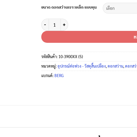
ขนาด ดอกสว่านเจาะเหล็ก แบบหุน
จำนวน ดอกสว่านไทเทเนียมหุน[21/64-1/2"] เจาะเหล็ก-
ห
รหัสสินค้า:
10-3900XX (5)
หมวดหมู่:
อุปกรณ์ต่อพ่วง - วัสดุสิ้นเปลือง
,
ดอกสว่าน
,
ดอกสว่
แบรนด์:
BERG