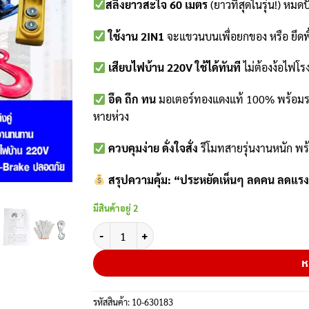
was:
is
สลิงยาวสะใจ 60 เมตร
(ยาวที่สุดในรุ่น!) หมด
฿30,900.
฿
ใช้งาน 2IN1
จะแขวนบนเพื่อยกของ หรือ ยึดพื้น
เสียบไฟบ้าน 220V ใช้ได้ทันที
ไม่ต้องง้อไฟโรง
อึด ถึก ทน
มอเตอร์ทองแดงแท้ 100% พร้อมระบ
หายห่วง
ควบคุมง่าย ดั่งใจสั่ง
รีโมทสายรุ่นงานหนัก พร้
สรุปความคุ้ม: “ประหยัดเห็นๆ ลดคน ลดแรง
มีสินค้าอยู่ 2
จำนวน รอกกว้านสลิงไฟฟ้า เบิร์ก TX-1000D ทรงเยอรมัน
ห
รหัสสินค้า:
10-630183