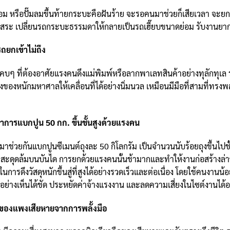
่อม หรือปั๊มลมขึ้นท้ายกระบะคือฝันร้าย จะรอคนมาช่วยก็เสียเวลา จะยกเอง
ะ เปลี่ยนรถกระบะธรรมดาให้กลายเป็นรถเฮี๊ยบขนาดย่อม รับงานยากๆ ไ
ถยกเข้าไม่ถึง
ที่แคบๆ ที่ต้องอาศัยแรงคนดึงแม่พิมพ์หรือลากพาเลทสินค้าอย่างทุลักทุเล
องหนักมหาศาลให้เคลื่อนที่ได้อย่างนิ่มนวล เหมือนมีมือที่สามที่ทรงพลั
การแบกปูน 50 กก. ขึ้นชั้นสูงด้วยแรงคน
ันแบกปูนซีเมนต์ถุงละ 50 กิโลกรัม เป็นจำนวนนับร้อยถุงขึ้นไปชั้น 3 ชั
รสะดุดล้มบนบันได การยกด้วยแรงคนนั้นช้ามากและทำให้งานก่อสร้างล่าช
ารดึงวัสดุหนักขึ้นสู่ที่สูงได้อย่างรวดเร็วและต่อเนื่อง โดยใช้คนงาน
ึ้นอย่างเห็นได้ชัด ประหยัดค่าจ้างแรงงาน และลดความเสี่ยงในไซต์งานได้
ันของแพงเสียหายจากการพลั้งมือ