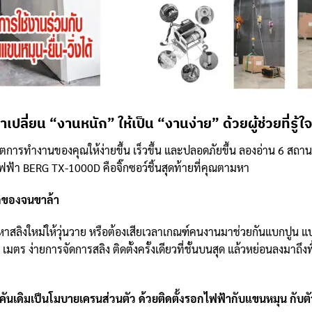
เปลี่ยน “งานหนัก” ให้เป็น “งานง่าย” ด้วยผู้ช่วยที่รู้ใจ
วิตการทำงานของคุณให้ง่ายขึ้น เร็วขึ้น และปลอดภัยขึ้น ลองอ่าน 6 สถานก
ฟฟ้า BERG TX-1000D คือจิ๊กซอว์ชิ้นสุดท้ายที่คุณตามหา
บกของจนขาล้า
าสลิงใหม่ให้วุ่นวาย หรือต้องเสียเวลาเกณฑ์คนงานมาช่วยกันแบกปูน แบกวัสดุ
ตร ง่ายการจัดการสลิง ติดตั้งครั้งเดียวที่ชั้นบนสุด แล้วหย่อนลงมาถึงพื้
คันเดิมเป็นโมบายเครนส่วนตัว ด้วยติดตั้งรอกไฟฟ้ากับแขนหมุน กับ