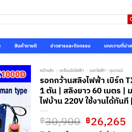
e
สินค้าขายดี
ข่าวสารและกิจกรรม
บทความที่น่า
หน้าหลัก
/
เครื่องมือไฟฟ้า
/
รอกไฟฟ้า - อุปกรณ์
รอกกว้านสลิงไฟฟ้า เบิร์ก 
1 ตัน | สลิงยาว 60 เมตร |
ไฟบ้าน 220V ใช้งานได้ทันที
30,900
26,265
Original
C
฿
฿
price
p