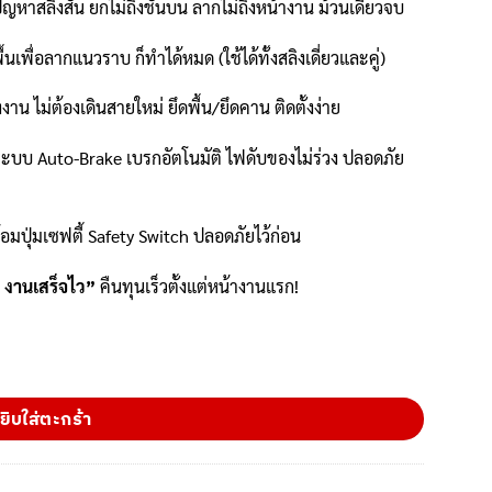
:
ปัญหาสลิงสั้น ยกไม่ถึงชั้นบน ลากไม่ถึงหน้างาน ม้วนเดียวจบ
26,265.
เพื่อลากแนวราบ ก็ทำได้หมด (ใช้ได้ทั้งสลิงเดี่ยวและคู่)
งาน ไม่ต้องเดินสายใหม่ ยึดพื้น/ยึดคาน ติดตั้งง่าย
บ Auto-Brake เบรกอัตโนมัติ ไฟดับของไม่ร่วง ปลอดภัย
อมปุ่มเซฟตี้ Safety Switch ปลอดภัยไว้ก่อน
 งานเสร็จไว”
คืนทุนเร็วตั้งแต่หน้างานแรก!
 รับน้ำหนัก 1 ตัน | สลิงยาว 60 เมตร | มอเตอร์ทองแดงแท้ 2.2KW | เสียบไฟบ
ยิบใส่ตะกร้า