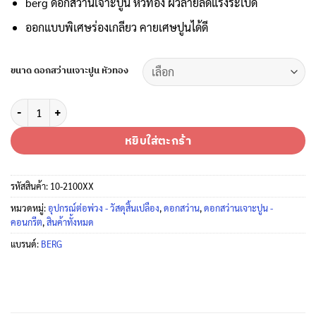
berg ดอกสว่านเจาะปูน หัวทอง ผิวลายลดแรงระเบิด
฿739
ออกแบบพิเศษร่องเกลียว คายเศษปูนได้ดี
ขนาด ดอกสว่านเจาะปูน หัวทอง
จำนวน ดอกสว่านเจาะปูน หัวคาร์ไบด์สีทอง BERG ก้านตรง แข็งแรงทนทาน 
หยิบใส่ตะกร้า
รหัสสินค้า:
10-2100XX
หมวดหมู่:
อุปกรณ์ต่อพ่วง - วัสดุสิ้นเปลือง
,
ดอกสว่าน
,
ดอกสว่านเจาะปูน -
คอนกรีต
,
สินค้าทั้งหมด
แบรนด์:
BERG