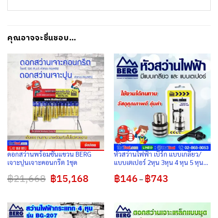
คุณอาจจะชื่นชอบ…
ดอกสว่านพร้อมชั้นแขวน BERG
หัวสว่านไฟฟ้า เบิร์ก แบบเกลียว/
เจาะปูนเจาะคอนกรีต 1ชุด
แบบเตเปอร์ 2หุน 3หุน 4 หุน 5 หุน
6หุน ทนทาน คุ้มค่า คุ้มราคา
฿
21,668
Original
฿
15,168
Current
฿
146
฿
743
Price
–
price
price
range:
was:
is:
฿146
฿21,668.
฿15,168.
through
฿743