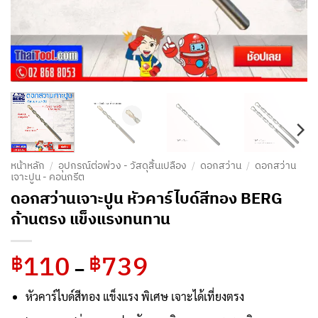
หน้าหลัก
/
อุปกรณ์ต่อพ่วง - วัสดุสิ้นเปลือง
/
ดอกสว่าน
/
ดอกสว่าน
เจาะปูน - คอนกรีต
ดอกสว่านเจาะปูน หัวคาร์ไบด์สีทอง BERG
ก้านตรง แข็งแรงทนทาน
110
739
Price
฿
฿
–
range:
฿110
หัวคาร์ไบด์สีทอง แข็งแรง พิเศษ เจาะได้เที่ยงตรง
through