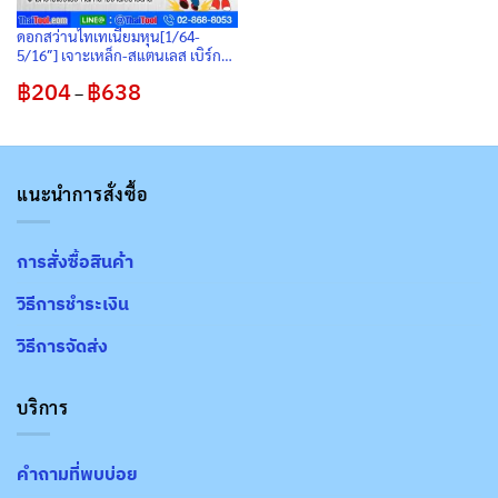
ดอกสว่านไทเทเนียมหุน[1/64-
5/16″] เจาะเหล็ก-สแตนเลส เบิร์ก
ไฮสปีดแท้ (แบบหุน) แพ็ค 10 ดอก
฿
204
฿
638
Price
–
range:
฿204
through
฿638
แนะนำการสั่งซื้อ
การสั่งซื้อสินค้า
วิธีการชำระเงิน
วิธีการจัดส่ง
บริการ
คำถามที่พบบ่อย