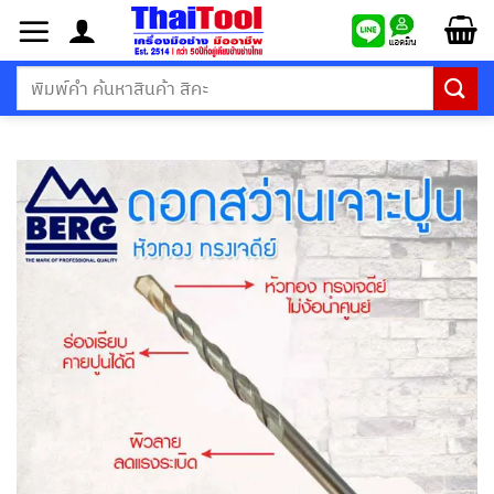
ข้าม
ไป
ยัง
ค้นหา:
เนื้อหา