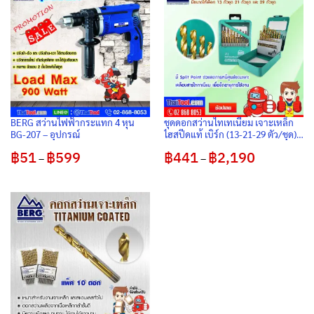
BERG สว่านไฟฟ้ากระแทก 4 หุน
ชุดดอกสว่านไทเทเนียม เจาะเหล็ก
BG-207 – อุปกรณ์
ไฮสปีดแท้ เบิร์ก (13-21-29 ตัว/ชุด)
พร้อมกล่องเหล็ก
฿
51
฿
599
Price
฿
441
฿
2,190
Price
–
–
range:
range:
฿51
฿441
through
through
฿599
฿2,190