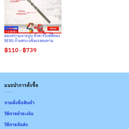
ดอกสว่านเจาะปูน หัวคาร์ไบด์สีทอง
BERG ก้านตรง แข็งแรงทนทาน
฿
110
฿
739
Price
–
range:
฿110
through
฿739
แนะนำการสั่งซื้อ
การสั่งซื้อสินค้า
วิธีการชำระเงิน
วิธีการจัดส่ง