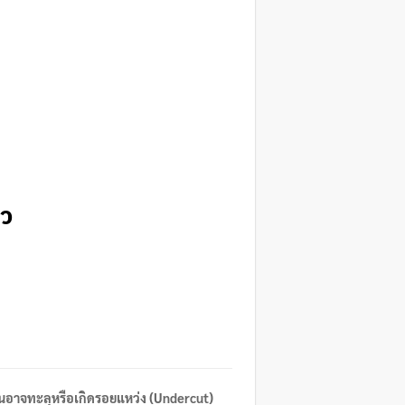
็ว
นอาจทะลุหรือเกิดรอยแหว่ง (Undercut)