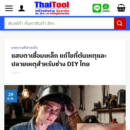
ข้าม
ไป
ยัง
ค้นหา:
เนื้อหา
บทความที่น่าสนใจ
แสบตาเชื่อมเหล็ก แก้ไขที่ต้นเหตุและ
ปลายเหตุสำหรับช่าง DIY ไทย
29
ก.ค.