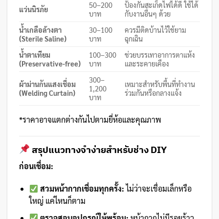
50–200
ป้องกันสะเก็ดไฟได้ดี ใช้ได้
แว่นนิรภัย
บาท
กับงานอื่นๆ ด้วย
น้ำเกลือล้างตา
30–100
ควรมีติดบ้านไว้ใช้ยาม
(Sterile Saline)
บาท
ฉุกเฉิน
น้ำตาเทียม
100–300
ช่วยบรรเทาอาการตาแห้ง
(Preservative-free)
บาท
และระคายเคือง
300–
ผ้าม่านกันแสงเชื่อม
เหมาะสำหรับพื้นที่ทำงาน
1,200
(Welding Curtain)
ร่วมกันหรือกลางแจ้ง
บาท
*ราคาอาจแตกต่างกันไปตามยี่ห้อและคุณภาพ
สรุปแนวทางจำง่ายสำหรับช่าง DIY
ก่อนเชื่อม:
สวมหน้ากากเชื่อมทุกครั้ง:
ไม่ว่าจะเชื่อมเล็กหรือ
ใหญ่ แค่ไหนก็ตาม
ตรวจสอบอุปกรณ์ให้พร้อม:
หน้ากากไม่มีรอยร้าว