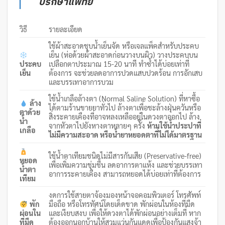
ปรึกษาแพทย์
วิธี
รายละเอียด
ใช้ผ้าสะอาดชุบน้ำเย็นจัด หรือเจลแพ็คสำหรับประคบ
เย็น (ห่อด้วยผ้าสะอาดก่อนวางบนผิว) วางประคบบน
ประคบ
เปลือกตาประมาณ 15-20 นาที ทำซ้ำได้บ่อยเท่าที่
เย็น
ต้องการ จะช่วยลดอาการปวดแสบปวดร้อน การอักเสบ
และบรรเทาอาการบวม
ใช้น้ำเกลือล้างตา (Normal Saline Solution) ที่หาซื้อ
ล้าง
ได้ตามร้านขายยาทั่วไป ล้างตาเพื่อชะล้างฝุ่นควันหรือ
ตาด้วย
สิ่งระคายเคืองที่อาจหลงเหลืออยู่ในดวงตาออกไป ล้าง
น้ำ
จากหัวตาไปยังหางตาหลายๆ ครั้ง
ห้ามใช้น้ำประปาที่
เกลือ
ไม่มีความสะอาด หรือน้ำยาหยอดตาที่ไม่ได้มาตรฐาน
ใช้น้ำตาเทียมชนิดไม่มีสารกันเสีย (Preservative-free)
หยอด
เพื่อเพิ่มความชุ่มชื้น ลดอาการตาแห้ง และช่วยบรรเทา
น้ำตา
อาการระคายเคือง สามารถหยอดได้บ่อยเท่าที่ต้องการ
เทียม
งดการใช้สายตาจ้องมองหน้าจอคอมพิวเตอร์ โทรศัพท์
พัก
มือถือ หรือโทรทัศน์โดยเด็ดขาด พักผ่อนในห้องที่มืด
ผ่อนใน
และเงียบสงบ เพื่อให้ดวงตาได้พักผ่อนอย่างเต็มที่ หาก
ที่มืด
ต้องออกนอกบ้านให้สวมแว่นกันแดดเพื่อป้องกันแสงจ้า