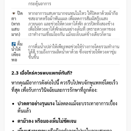
กระตุ้นอาการ
ปิด
หากอาการแสบตามากจนทนไม่ไหว ให้ปิดตาด้วยผ้าก๊อ
ตา
ซสะอาดหรือผ้าพันแผล เพื่อลดการสัมผัสกับแสง
(หาก
ภายนอก และช่วยให้ดวงตาได้พัก ควรปิดทั้งสองข้าง
แสบ
เพื่อให้ดวงตาได้พักผ่อนอย่างเต็มที่ เพราะดวงตาของ
มาก)
เราทำงานเชื่อมโยงกัน แม้จะเจ็บแค่ข้างเดียวก็ตาม
ดื่ม
การดื่มน้ำเปล่าให้เพียงพอช่วยให้ร่างกายโดยรวมทำงาน
น้ำให้
ได้ดี รวมถึงการผลิตน้ำตาด้วย ซึ่งจะช่วยให้ดวงตาชุ่ม
เพียง
ชื้นขึ้น
พอ
2.3 เมื่อไหร่ควรพบแพทย์ทันที?
หากคุณมีอาการดังต่อไปนี้ ควรรีบไปพบจักษุแพทย์โดยเร็ว
ที่สุด เพื่อรับการวินิจฉัยและการรักษาที่ถูกต้อง:
ปวดตาอย่างรุนแรง
ไม่ลดลงแม้จะบรรเทาอาการเบื้อง
ต้นแล้ว
ตามัวลง หรือมองเห็นไม่ชัดเจน
เห็นแสงวูบวาบ
หรือมีจุดดำลอยไปมาในลานสายตา