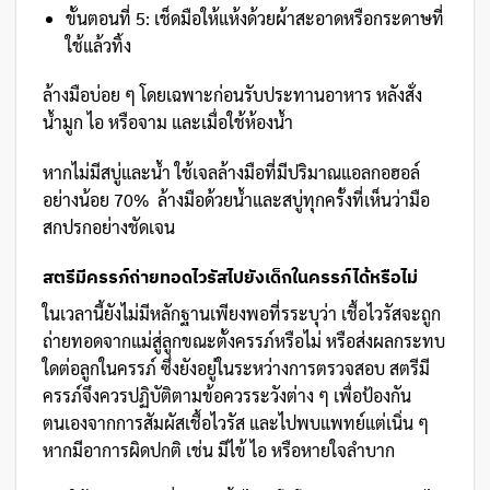
ขั้นตอนที่ 5: เช็ดมือให้แห้งด้วยผ้าสะอาดหรือกระดาษที่
ใช้แล้วทิ้ง
ล้างมือบ่อย ๆ โดยเฉพาะก่อนรับประทานอาหาร หลังสั่ง
น้ำมูก ไอ หรือจาม และเมื่อใช้ห้องน้ำ
หากไม่มีสบู่และน้ำ ใช้เจลล้างมือที่มีปริมาณแอลกอฮอล์
อย่างน้อย 70% ล้างมือด้วยน้ำและสบู่ทุกครั้งที่เห็นว่ามือ
สกปรกอย่างชัดเจน
สตรีมีครรภ์ถ่ายทอดไวรัสไปยังเด็กในครรภ์ได้หรือไม่
ในเวลานี้ยังไม่มีหลักฐานเพียงพอที่รระบุว่า เชื้อไวรัสจะถูก
ถ่ายทอดจากแม่สู่ลูกขณะตั้งครรภ์หรือไม่ หรือส่งผลกระทบ
ใดต่อลูกในครรภ์ ซึ่งยังอยู่ในระหว่างการตรวจสอบ สตรีมี
ครรภ์จึงควรปฏิบัติตามข้อควรระวังต่าง ๆ เพื่อป้องกัน
ตนเองจากการสัมผัสเชื้อไวรัส และไปพบแพทย์แต่เนิ่น ๆ
หากมีอาการผิดปกติ เช่น มีไข้ ไอ หรือหายใจลำบาก