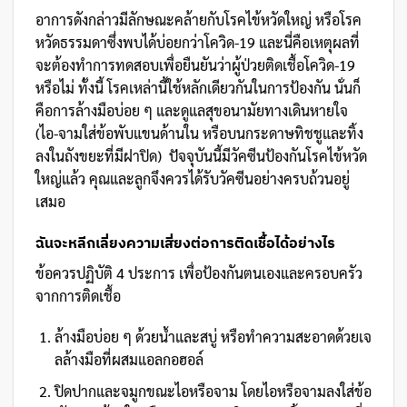
อาการดังกล่าวมีลักษณะคล้ายกับโรคไข้หวัดใหญ่ หรือโรค
หวัดธรรมดาซึ่งพบได้บ่อยกว่าโควิด-19 และนี่คือเหตุผลที่
จะต้องทำการทดสอบเพื่อยืนยันว่าผู้ป่วยติดเชื้อโควิด-19
หรือไม่ ทั้งนี้ โรคเหล่านี้ใช้หลักเดียวกันในการป้องกัน นั่นก็
คือการล้างมือบ่อย ๆ และดูแลสุขอนามัยทางเดินหายใจ
(ไอ-จามใส่ข้อพับแขนด้านใน หรือบนกระดาษทิชชูและทิ้ง
ลงในถังขยะที่มีฝาปิด) ปัจจุบันนี้มีวัคซีนป้องกันโรคไข้หวัด
ใหญ่แล้ว คุณและลูกจึงควรได้รับวัคซีนอย่างครบถ้วนอยู่
เสมอ
ฉันจะหลีกเลี่ยงความเสี่ยงต่อการติดเชื้อได้อย่างไร
ข้อควรปฏิบัติ 4 ประการ เพื่อป้องกันตนเองและครอบครัว
จากการติดเชื้อ
ล้างมือบ่อย ๆ ด้วยน้ำและสบู่ หรือทำความสะอาดด้วยเจ
ลล้างมือที่ผสมแอลกอฮอล์
ปิดปากและจมูกขณะไอหรือจาม โดยไอหรือจามลงใส่ข้อ