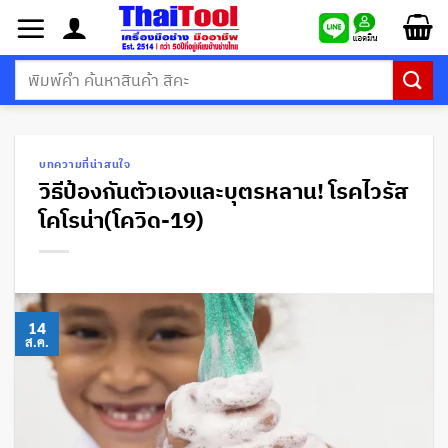
ข้าม
ไป
ยัง
ค้นหา:
เนื้อหา
บทความที่น่าสนใจ
วิธีป้องกันตัวเองและบุตรหลาน! โรคไวรัส
โคโรน่า(โควิด-19)
14
ส.ค.