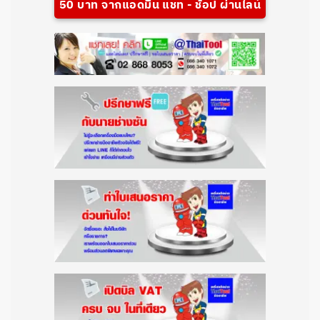
50 บาท จากแอดมิน แชท - ช้อป ผ่านไลน์