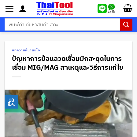
ข้าม
ไป
ยัง
ค้นหา:
เนื้อหา
บทความที่น่าสนใจ
ปัญหาการป้อนลวดเชื่อมมิกสะดุดในการ
เชื่อม MIG/MAG สาเหตุและวิธีการแก้ไข
18
มี.ค.