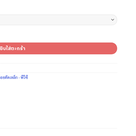
ชิ้น
ยิบใส่ตะกร้า
่อยตัดเหล็ก - พีวีซี