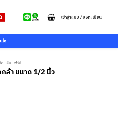
เข้าสู่ระบบ / ลงทะเบียน
สนใจ
ัดเหล็ก - พีวีซี
กล้า ขนาด 1/2 นิ้ว
nt
2.