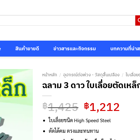
e
สินค้าขายดี
ข่าวสารและกิจกรรม
บทความที่น่า
หน้าหลัก
/
อุปกรณ์ต่อพ่วง - วัสดุสิ้นเปลือง
/
ใบเลื่อยต
ฉลาม 3 ดาว ใบเลื่อยตัดเหล็ก
1,425
1,212
Original
Curre
฿
฿
price
price
was:
is:
ใบเลื่อยชนิด High Speed Steel
฿1,425.
฿1,21
ตัดได้คม ตรงและทนทาน