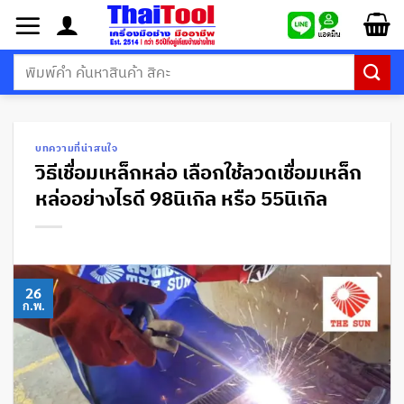
ข้าม
ไป
ยัง
ค้นหา:
เนื้อหา
บทความที่น่าสนใจ
วิธีเชื่อมเหล็กหล่อ เลือกใช้ลวดเชื่อมเหล็ก
หล่ออย่างไรดี 98นิเกิล หรือ 55นิเกิล
26
ก.พ.