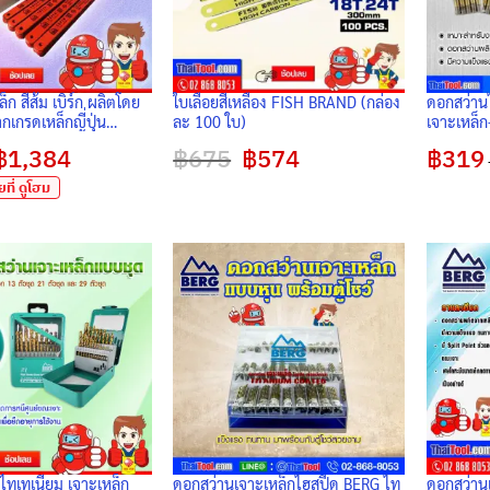
ล็ก สีส้ม เบิร์ก ผลิตโดย
ใบเลื่อยสีเหลือง FISH BRAND (กล่อง
ดอกสว่าน
เกรดเหล็กญี่ปุ่น
ละ 100 ใบ)
เจาะเหล็ก
อก.
(แบบหุน)
฿
1,384
Price
฿
675
Original
฿
574
Current
฿
319
range:
price
price
฿179
was:
is:
ที่ ดูโฮม
through
฿675.
฿574.
฿1,384
ไทเทเนียม เจาะเหล็ก
ดอกสว่านเจาะเหล็กไฮสปีด BERG ไท
ดอกสว่านแ