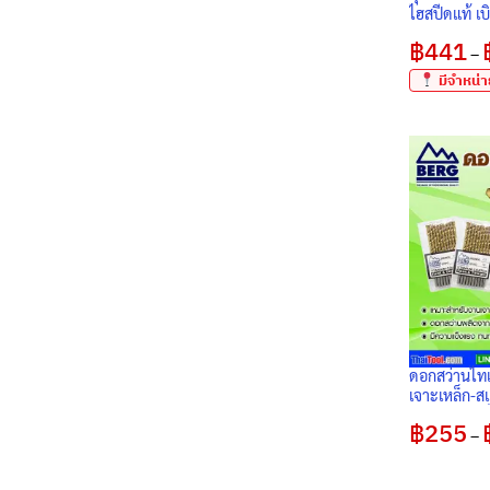
ไฮสปีดแท้ เบ
พร้อมกล่องเ
฿
441
–
มีจำหน่าย
ดอกสว่านไทเ
เจาะเหล็ก-สแ
(แบบมิล) แพ
฿
255
–