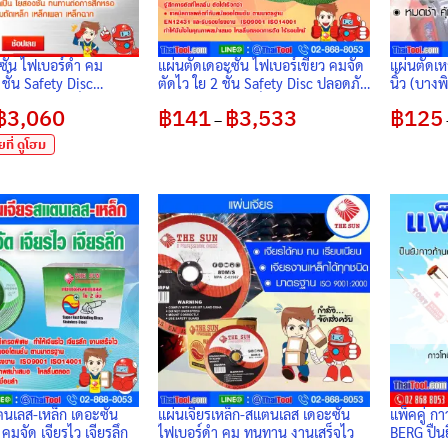
ซัน ไฟเบอร์ดำ คม
แผ่นตัดเดอะซัน ไฟเบอร์เขียว คมจัด
แผ่นตัดเ
ชั้น Safety Disc
ตัดไว ใย 2 ชั้น Safety Disc ปลอดภัย
นิ้ว (บาง
นการใช้งาน เม็ดทราย
สูงในการใช้งาน เม็ดทรายคมเกรด
฿
3,060
Price
฿
141
฿
3,533
Price
฿
125
้มราคา
พิเศษ งานเสร็จไว
–
range:
range:
฿110
฿141
ที่ ดูโฮม
through
through
฿3,060
฿3,533
ตนเลส-เหล็ก เดอะซัน
แผ่นเจียรเหล็ก-สแตนเลส เดอะซัน
แพ็คคู่ ก
 คมจัด เจียรไว เจียรลึก
ไฟเบอร์ดำ คม ทนทาน งานเสร็จไว
BERG ปืน