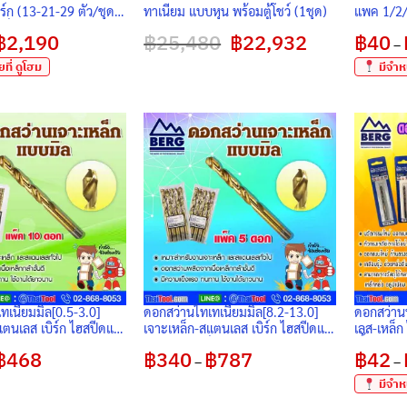
ิร์ก (13-21-29 ตัว/ชุด)
ทาเนียม แบบหุน พร้อมตู้โชว์ (1ชุด)
แพค 1/2/
หล็ก
แตนเลส สป
฿
2,190
Price
฿
25,480
Original
฿
22,932
Current
฿
40
เนื้อไฮสปี
–
range:
price
price
฿441
was:
is:
ที่ ดูโฮม
มีจำหน
through
฿25,480.
฿22,932.
฿2,190
ทเนียมมิล[0.5-3.0]
ดอกสว่านไทเทเนียมมิล[8.2-13.0]
ดอกสว่าน
ตนเลส เบิร์ก ไฮสปีดแท้
เจาะเหล็ก-สแตนเลส เบิร์ก ไฮสปีดแท้
เลส-เหล็ก 
็ค 10 ดอก
(แบบมิล) แพ็ค 10 ดอก
เนื้อไฮสป
฿
468
Price
฿
340
฿
787
Price
฿
42
–
–
range:
range:
฿255
฿340
มีจำหน
through
through
฿468
฿787