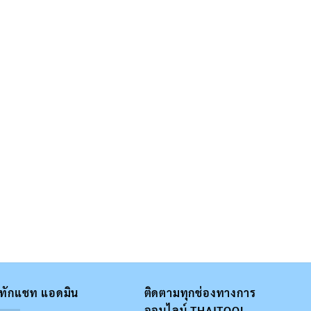
ทักแชท แอดมิน
ติดตามทุกช่องทางการ
ออนไลน์ THAITOOL