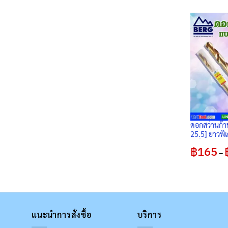
ดอกสว่านก้
25.5] ยาวพิเศ
เหล็ก-สแตนเ
฿
165
Split Point
–
แพ็ค 1 ดอก
แนะนำการสั่งซื้อ
บริการ