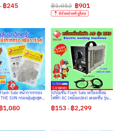
ปกป้องดวงตา 3 ชั้นกรอง เหมาะ
฿
245
Price
฿
1,012
Original
฿
901
Current
เชื่อมแก๊ส เชื่อมอาร์กอน คุณภาพ
–
range:
price
price
มาตรฐานสากล ส่งออกยุโรป
฿175
was:
is:
มีจำหน่ายที่ ดูโฮม
through
฿1,012.
฿901.
฿245
 Flash Sale หน้ากากกรอง
โปรโมชั่น Flash Sale เครื่องเชื่อม
ู่ THE SUN กรองฝุ่นสูงสุด
ไฟฟ้า AC (หม้อแปลง) เดอะซัน รุ่น
 สามารถซัก-ล้างได้
BX6 เหล็กซิลิกอนเกรด A ให้ค่าการ
฿
1,080
Price
฿
153
฿
2,299
Price
เหนี่ยวนำไฟฟ้าสูง ปล่อยกระแสเชื่อม
–
range:
range:
ที่เสถียร และ อาร์กนิ่ม สม่ำเสมอ
฿49
฿153
through
through
฿1,080
฿2,299