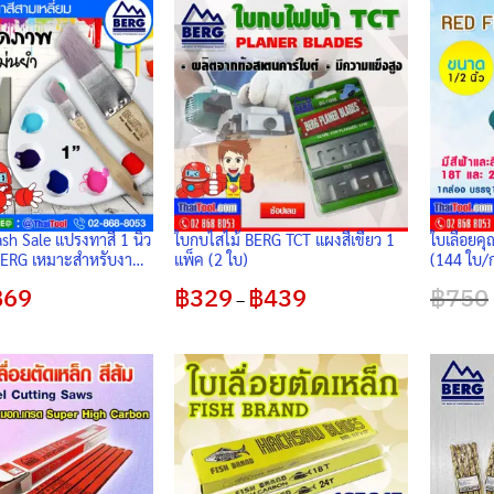
ash Sale แปรงทาสี 1 นิ้ว
ใบกบไสไม้ BERG TCT แผงสีเขียว 1
ใบเลื่อยค
สำหรับงาน
แพ็ค (2 ใบ)
(144 ใบ/ก
จิตรกรรมฝาผนัง จับ
riginal
฿
69
Current
฿
329
฿
439
Price
฿
750
วดลายได้ดั่งใจ (1 อัน/
–
rice
price
range:
as:
is:
฿329
226.
฿69.
through
฿439