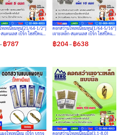
ไทเทเนียมหุน[21/64-1/2″]
ดอกสว่านไทเทเนียมหุน[1/64-5/16″]
-สแตนเลส เบิร์ก ไฮสปีดแท้
เจาะเหล็ก-สแตนเลส เบิร์ก ไฮสปีดแท้
 แพ็ค 5 ดอก
(แบบหุน) แพ็ค 10 ดอก
฿
787
Price
฿
204
฿
638
Price
–
–
range:
range:
฿319
฿204
through
through
฿787
฿638
ผงไทเทเนียม เบิร์ก บรรจุ
ดอกสว่านไทเทเนียมมิล[3.1-8.0]