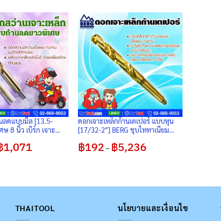
านลดแบบมิล [13.5-
ดอกเจาะเหล็กก้านเตเปอร์ แบบหุน
ษ 8 นิ้ว เบิร์ก เจาะ
[17/32-2″] BERG ชุบไททาเนียม
ลส ชุบไทเทเนียม มี
(แพ็ค 1 ดอก)
฿
1,071
Price
฿
192
฿
5,236
Price
 ลดการหนีศูนย์ขณะเจาะ
–
range:
range:
฿165
฿192
through
through
฿1,071
฿5,236
THAITOOL
นโยบายและเงื่อนไข