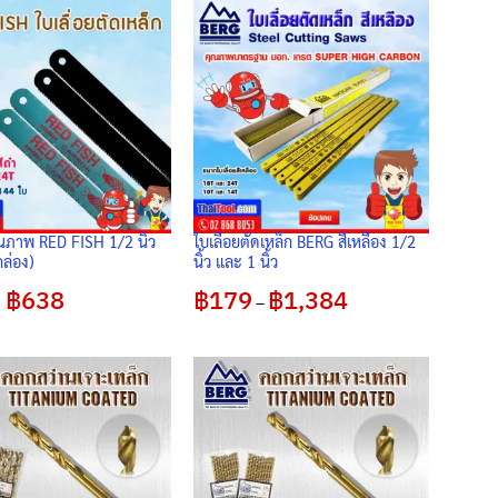
ุณภาพ RED FISH 1/2 นิ้ว
ใบเลื่อยตัดเหล็ก BERG สีเหลือง 1/2
ล่อง)
นิ้ว และ 1 นิ้ว
Original
฿
638
Current
฿
179
฿
1,384
Price
–
price
price
range:
was:
is:
฿179
฿750.
฿638.
through
฿1,384