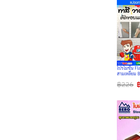
โปรโมชั่น Fl
สามเหลี่ยม BERG เหมาะ
ตัดขอบ งาน
฿
226
O
ถนัดมือ วาดล
p
กล่อง)
w
฿