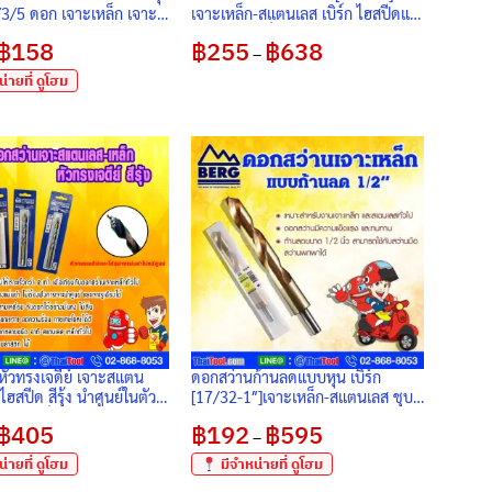
3/5 ดอก เจาะเหล็ก เจาะส
เจาะเหล็ก-สแตนเลส เบิร์ก ไฮสปีดแท้
ริท พอยท์ นำศูนย์ในตัว
(แบบมิล) แพ็ค 10 ดอก
฿
158
Price
฿
255
฿
638
Price
ดแท้
–
range:
range:
฿40
฿255
่ายที่ ดูโฮม
through
through
฿158
฿638
หัวทรงเจดีย์ เจาะสแตน
ดอกสว่านก้านลดแบบหุน เบิร์ก
ไฮสปีด สีรุ้ง นำศูนย์ในตัว
[17/32-1″]เจาะเหล็ก-สแตนเลส ชุบ
ีดแท้ (แพ็ค 1 ดอก) แบบหุน
ไทเทเนียม มี Split Point ลดการหนี
฿
405
Price
฿
192
฿
595
Price
ศูนย์ขณะเจาะ แพ็ค 1 ดอก
–
range:
range:
฿42
฿192
่ายที่ ดูโฮม
มีจำหน่ายที่ ดูโฮม
through
through
฿405
฿595