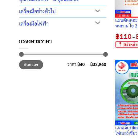
เครื่องมือช่างทั่วไป
แผ่นตัดเดอะ
เครื่องมือไฟฟ้า
ทนทาน ใย 2 
ปลอดภัยสูงใ
฿
110
คม คุ้มค่าคุ
–
กรองตามราคา
มีจำหน่าย
ราคา
ราคา
ราคา
฿40
—
฿32,960
คัดกรอง
ต่ำ
สูงสุด
สุด
แผ่นเจียรสแ
ไฟเบอร์เขียว