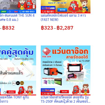
หล็ก-สแตนเลส THE SUN 4
แผ่นตัดเหล็กไฟเบอร์ ฉลาม 3 ดาว
พิเศษ 0.8 มม.)
(FAST NEW)
฿
832
Price
฿
323
฿
2,287
Price
–
–
range:
range:
฿125
฿323
through
through
฿832
฿2,287
สินค้าหมดแล้ว
าวอะคริลิค TONY คู่กับ
แว่นตาอ๊อกสายรัดออโต้ เดอะซัน รุ่น
ยิงกาว
TS-250F ตัดแสงไวด้วย 2 เซ็นเซอร์