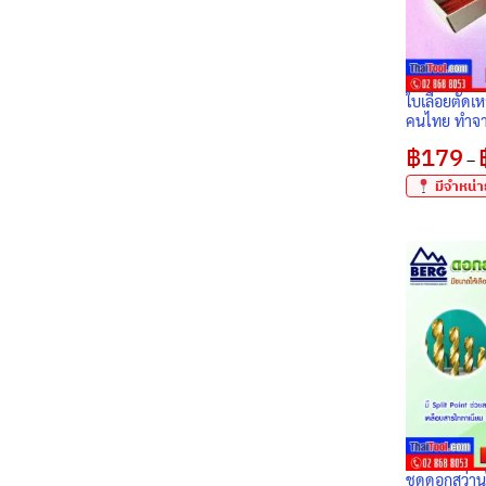
ใบเลื่อยตัดเห
คนไทย ทำจาก
มาตรฐาน ม
฿
179
–
มีจำหน่าย
ชุดดอกสว่าน