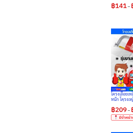
฿
141
–
โครงเลื่อยเหล
หนัก โครงเหล
เกรด ญี่ปุ่น
฿
209
มือ
–
มีจำหน่าย