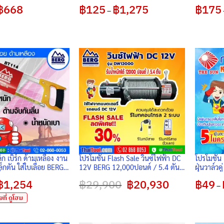
฿
668
Price
฿
125
฿
1,275
Price
฿
175
–
range:
range:
฿141
฿125
through
through
฿668
฿1,275
็ก เบิร์ก ด้ามเหลือง งาน
โปรโมชั่น Flash Sale วินซ์ไฟฟ้า DC
โปรโมชั่น
็กตัน ใส่ใบเลื่อย BERG
12V BERG 12,000ปอนด์ / 5.4 ตัน
ฝุ่นวาล์วค
 น้ำหนักดี ตัดตรง เหมาะ
รุ่น DW12000 เพื่อนร่วมทางออฟโรด
5 ไมครอน
฿
1,254
Price
฿
29,900
Original
฿
20,930
Current
฿
49
สินค้ามาตรฐานส่งออกยูโรป
–
range:
price
price
฿209
was:
is:
ที่ ดูโฮม
through
฿29,900.
฿20,930.
฿1,254